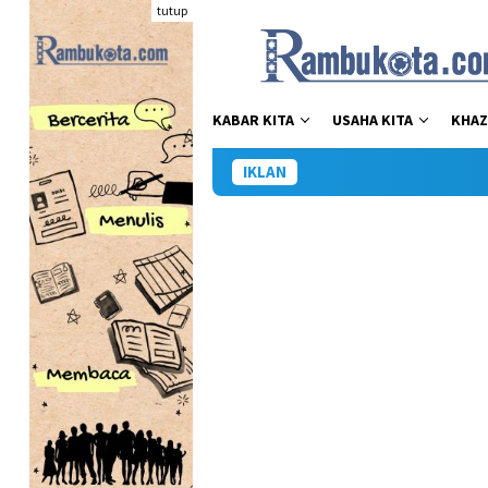
Loncat
tutup
ke
konten
KABAR KITA
USAHA KITA
KHAZ
IKLAN