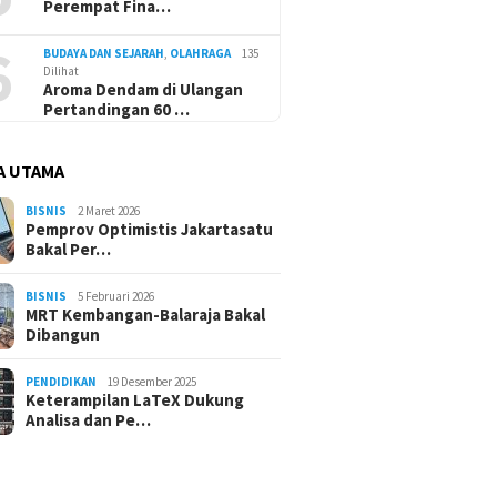
Perempat Fina…
6
BUDAYA DAN SEJARAH
,
OLAHRAGA
135
Dilihat
Aroma Dendam di Ulangan
Pertandingan 60 …
29 Juni 2026
16 Juli 2026
Kanada Tunggu Pemenang
Aroma Dendam
osis Perbankan di
A UTAMA
antara Maroko atau
Pertandingan
dari NHM hingga
Belanda
Silam
Development Bank
BISNIS
2 Maret 2026
Pemprov Optimistis Jakartasatu
Bakal Per…
BISNIS
5 Februari 2026
MRT Kembangan-Balaraja Bakal
Dibangun
PENDIDIKAN
19 Desember 2025
Keterampilan LaTeX Dukung
Analisa dan Pe…