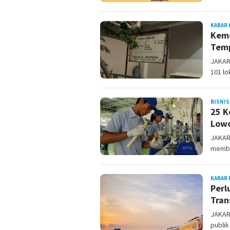
KABAR 
Keme
Temp
JAKAR
101 lo
BISNIS
25 K
Low
JAKAR
membu
KABAR 
Perl
Tran
JAKAR
publik