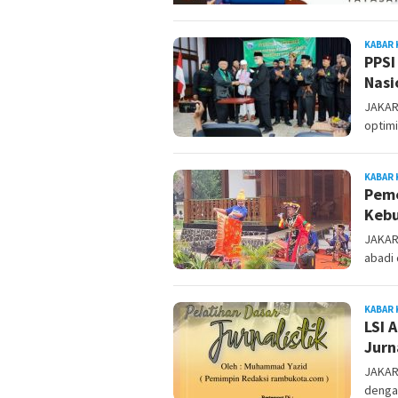
KABAR 
PPSI
Nasi
JAKAR
optimi
KABAR 
Peme
Kebu
JAKAR
abadi 
KABAR 
LSI 
Jurn
JAKAR
denga