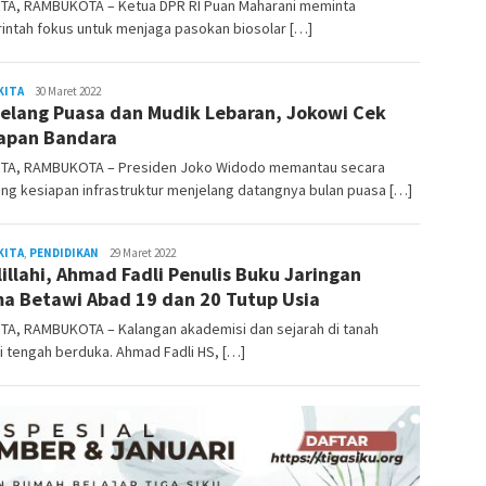
TA, RAMBUKOTA – Ketua DPR RI Puan Maharani meminta
intah fokus untuk menjaga pasokan biosolar […]
KITA
admin
30 Maret 2022
elang Puasa dan Mudik Lebaran, Jokowi Cek
apan Bandara
TA, RAMBUKOTA – Presiden Joko Widodo memantau secara
ng kesiapan infrastruktur menjelang datangnya bulan puasa […]
KITA
,
PENDIDIKAN
admin
29 Maret 2022
lillahi, Ahmad Fadli Penulis Buku Jaringan
a Betawi Abad 19 dan 20 Tutup Usia
TA, RAMBUKOTA – Kalangan akademisi dan sejarah di tanah
 tengah berduka. Ahmad Fadli HS, […]