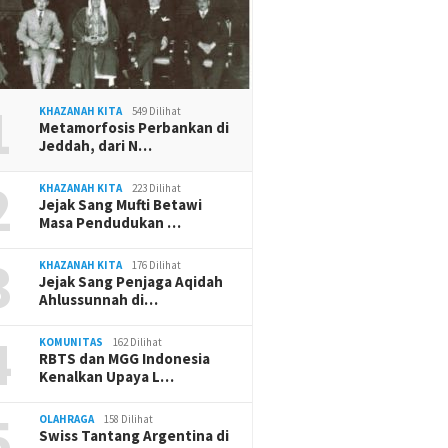
1
KHAZANAH KITA
549 Dilihat
Metamorfosis Perbankan di
Jeddah, dari N…
2
KHAZANAH KITA
223 Dilihat
Jejak Sang Mufti Betawi
Masa Pendudukan …
3
KHAZANAH KITA
176 Dilihat
Jejak Sang Penjaga Aqidah
Ahlussunnah di…
4
KOMUNITAS
162 Dilihat
RBTS dan MGG Indonesia
Kenalkan Upaya L…
5
OLAHRAGA
158 Dilihat
Swiss Tantang Argentina di