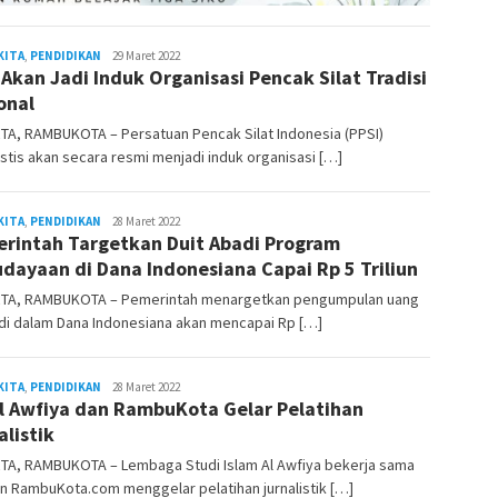
KITA
,
PENDIDIKAN
admin
29 Maret 2022
 Akan Jadi Induk Organisasi Pencak Silat Tradisi
onal
TA, RAMBUKOTA – Persatuan Pencak Silat Indonesia (PPSI)
stis akan secara resmi menjadi induk organisasi […]
KITA
,
PENDIDIKAN
admin
28 Maret 2022
rintah Targetkan Duit Abadi Program
dayaan di Dana Indonesiana Capai Rp 5 Triliun
TA, RAMBUKOTA – Pemerintah menargetkan pengumpulan uang
di dalam Dana Indonesiana akan mencapai Rp […]
KITA
,
PENDIDIKAN
admin
28 Maret 2022
Al Awfiya dan RambuKota Gelar Pelatihan
alistik
TA, RAMBUKOTA – Lembaga Studi Islam Al Awfiya bekerja sama
n RambuKota.com menggelar pelatihan jurnalistik […]