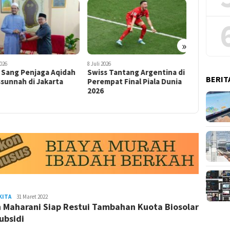
»
 2026
8 Juli 2026
8 Juli 2026
s Tantang Argentina di
Jejak Sang Mufti Betawi
Metamorf
BERIT
mpat Final Piala Dunia
Masa Pendudukan Kolonial
Jeddah, 
6
Belanda
Islamic 
(2-Akhir)
KITA
admin
31 Maret 2022
 Maharani Siap Restui Tambahan Kuota Biosolar
ubsidi