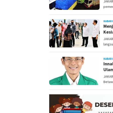
JAKAR
pemer
KABAR 
Menj
Kesi
JAKAR
langsu
KABAR 
Inna
Ulam
JAKAR
Betawi