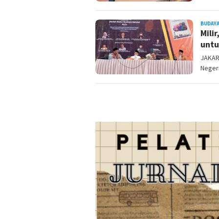
BUDAYA
Mili
untu
JAKART
Negeri