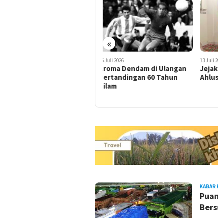
«
16 Juli 2026
13 Juli 2026
8 Juli
Aroma Dendam di Ulangan
Jejak Sang Penjaga Aqidah
Swis
Pertandingan 60 Tahun
Ahlussunnah di Jakarta
Pere
Silam
202
RAMBU
KABAR 
KOTA
Puan
Bers