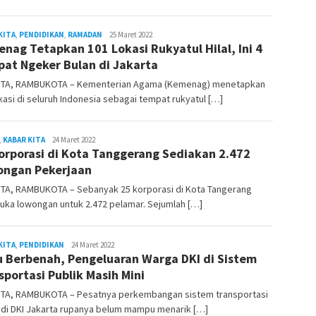
KITA
,
PENDIDIKAN
,
RAMADAN
admin
25 Maret 2022
nag Tetapkan 101 Lokasi Rukyatul Hilal, Ini 4
at Ngeker Bulan di Jakarta
TA, RAMBUKOTA – Kementerian Agama (Kemenag) menetapkan
kasi di seluruh Indonesia sebagai tempat rukyatul […]
,
KABAR KITA
admin
24 Maret 2022
orporasi di Kota Tanggerang Sediakan 2.472
ongan Pekerjaan
TA, RAMBUKOTA – Sebanyak 25 korporasi di Kota Tangerang
ka lowongan untuk 2.472 pelamar. Sejumlah […]
KITA
,
PENDIDIKAN
admin
24 Maret 2022
u Berbenah, Pengeluaran Warga DKI di Sistem
sportasi Publik Masih Mini
TA, RAMBUKOTA – Pesatnya perkembangan sistem transportasi
 di DKI Jakarta rupanya belum mampu menarik […]