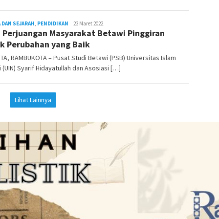
 DAN SEJARAH
,
PENDIDIKAN
admin
23 Maret 2022
r, Perjuangan Masyarakat Betawi Pinggiran
k Perubahan yang Baik
A, RAMBUKOTA – Pusat Studi Betawi (PSB) Universitas Islam
 (UIN) Syarif Hidayatullah dan Asosiasi […]
Lihat Lainnya