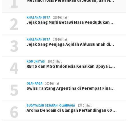
1
Metamorfosis Perbankan di Jeddah, dari N…
2
KHAZANAH KITA
226 Dilihat
Jejak Sang Mufti Betawi Masa Pendudukan …
3
KHAZANAH KITA
179 Dilihat
Jejak Sang Penjaga Aqidah Ahlussunnah di…
4
KOMUNITAS
169 Dilihat
RBTS dan MGG Indonesia Kenalkan Upaya L…
5
OLAHRAGA
160 Dilihat
Swiss Tantang Argentina di Perempat Fina…
6
BUDAYA DAN SEJARAH
,
OLAHRAGA
137 Dilihat
Aroma Dendam di Ulangan Pertandingan 60 …