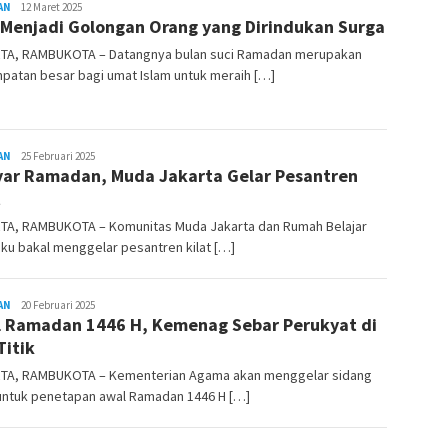
AN
REDAKSI
12 Maret 2025
 Menjadi Golongan Orang yang Dirindukan Surga
RAMBUKOTA
TA, RAMBUKOTA – Datangnya bulan suci Ramadan merupakan
patan besar bagi umat Islam untuk meraih […]
AN
REDAKSI
25 Februari 2025
ar Ramadan, Muda Jakarta Gelar Pesantren
RAMBUKOTA
t
TA, RAMBUKOTA – Komunitas Muda Jakarta dan Rumah Belajar
iku bakal menggelar pesantren kilat […]
AN
REDAKSI
20 Februari 2025
 Ramadan 1446 H, Kemenag Sebar Perukyat di
RAMBUKOTA
Titik
TA, RAMBUKOTA – Kementerian Agama akan menggelar sidang
 untuk penetapan awal Ramadan 1446 H […]