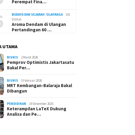
Perempat Fina…
6
BUDAYA DAN SEJARAH
,
OLAHRAGA
141
Dilihat
Aroma Dendam di Ulangan
Pertandingan 60 …
A UTAMA
BISNIS
2 Maret 2026
Pemprov Optimistis Jakartasatu
Bakal Per…
BISNIS
5 Februari 2026
MRT Kembangan-Balaraja Bakal
Dibangun
PENDIDIKAN
19 Desember 2025
Keterampilan LaTeX Dukung
Analisa dan Pe…