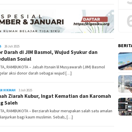
BERIT
S
REDAKSI
26 Juli 2025
r Darah di JIM Basmol, Wujud Syukur dan
RAMBUKOTA
dulian Sosial
A, RAMBUKOTA – Jalsah Itsnain lil Musyawarah (JIM) Basmol
elar aksi donor darah sebagai wujud […]
AN HIKMAH
REDAKSI
3 Juli 2025
ah Ziarah Kubur, Ingat Kematian dan Karomah
RAMBUKOTA
g Saleh
TA, RAMBUKOTA – Berziarah kubur merupakan salah satu amalan
ianjurkan bagi kaum muslimin. Sebab, […]