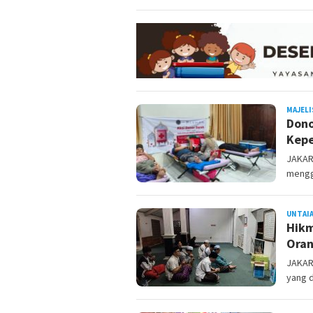
MAJELI
Dono
Kepe
JAKART
mengg
UNTAI
Hikm
Oran
JAKAR
yang d