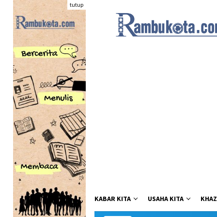
Loncat
tutup
ke
konten
KABAR KITA
USAHA KITA
KHAZ