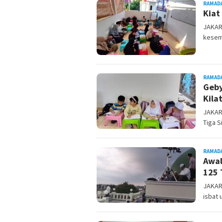
RAMAD
Kiat
JAKAR
kesem
RAMAD
Geby
Kila
JAKAR
Tiga S
RAMAD
Awal
125 
JAKAR
isbat