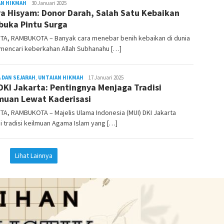
AN HIKMAH
REDAKSI
30 Januari 2025
a Hisyam: Donor Darah, Salah Satu Kebaikan
RAMBUKOTA
uka Pintu Surga
TA, RAMBUKOTA – Banyak cara menebar benih kebaikan di dunia
 mencari keberkahan Allah Subhanahu […]
 DAN SEJARAH
,
UNTAIAN HIKMAH
REDAKSI
17 Januari 2025
DKI Jakarta: Pentingnya Menjaga Tradisi
RAMBUKOTA
muan Lewat Kaderisasi
A, RAMBUKOTA – Majelis Ulama Indonesia (MUI) DKI Jakarta
i tradisi keilmuan Agama Islam yang […]
Lihat Lainnya