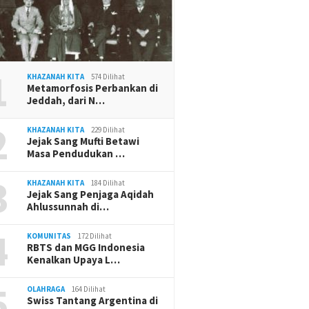
1
KHAZANAH KITA
574 Dilihat
Metamorfosis Perbankan di
Jeddah, dari N…
2
KHAZANAH KITA
229 Dilihat
Jejak Sang Mufti Betawi
Masa Pendudukan …
3
KHAZANAH KITA
184 Dilihat
Jejak Sang Penjaga Aqidah
Ahlussunnah di…
4
KOMUNITAS
172 Dilihat
RBTS dan MGG Indonesia
Kenalkan Upaya L…
5
OLAHRAGA
164 Dilihat
Swiss Tantang Argentina di