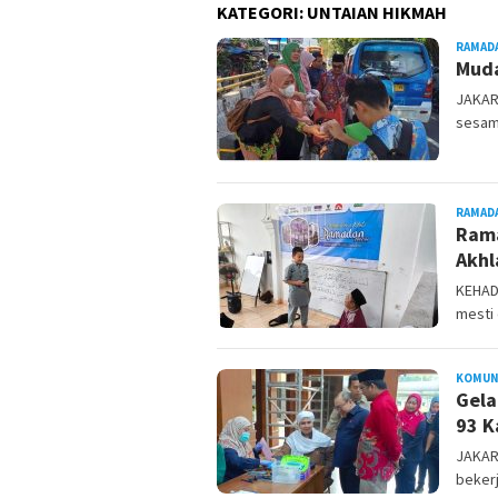
KATEGORI:
UNTAIAN HIKMAH
RAMAD
Muda
JAKAR
sesam
RAMAD
Ram
Akhl
KEHADI
mesti 
KOMUN
Gela
93 K
JAKAR
bekerj