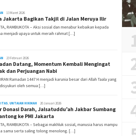
AN
REDAKSI
13 Maret 2026
 Jakarta Bagikan Takjil di Jalan Meruya Ilir
RAMBUKOTA
TA, RAMBUKOTA – Aksi sosial dan menabur kebaikan kepada
a menjadi upaya untuk meraih rahmat […]
AN
REDAKSI
23 Februari 2026
adan Datang, Momentum Kembali Mengingat
RAMBUKOTA
ak dan Perjuangan Nabi
RAN Ramadan 1447 H menjadi karunia besar dari Allah Taala yang
disyukuri oleh semua […]
ITAS
,
UNTAIAN HIKMAH
REDAKSI
20 Januari 2026
r Donasi Darah, Jalsatuddu’ah Jakbar Sumbang
RAMBUKOTA
antong ke PMI Jakarta
TA, RAMBUKOTA – Sebagai makhluk sosial, manusia harus mampu
a sama serta saling tolong menolong. […]