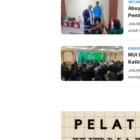
UNTAI
Abuy
Pemb
JAKAR
untuk
BUDAYA
MUI 
Keil
JAKART
menila