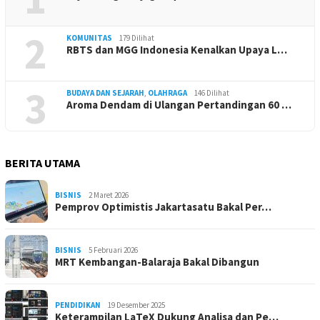
2
KOMUNITAS
179 Dilihat
RBTS dan MGG Indonesia Kenalkan Upaya L…
3
BUDAYA DAN SEJARAH
,
OLAHRAGA
146 Dilihat
Aroma Dendam di Ulangan Pertandingan 60 …
BERITA UTAMA
BISNIS
2 Maret 2026
Pemprov Optimistis Jakartasatu Bakal Per…
BISNIS
5 Februari 2026
MRT Kembangan-Balaraja Bakal Dibangun
PENDIDIKAN
19 Desember 2025
Keterampilan LaTeX Dukung Analisa dan Pe…