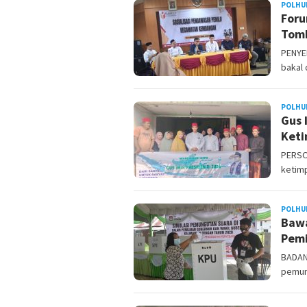
POLHU
Foru
Tomb
PENYE
bakal 
POLHU
Gus 
Keti
PERSOA
ketim
POLHU
Bawa
Pemi
BADAN
pemung