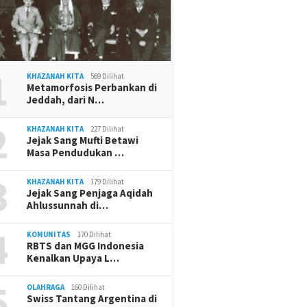
1
KHAZANAH KITA
569 Dilihat
Metamorfosis Perbankan di
Jeddah, dari N…
2
KHAZANAH KITA
227 Dilihat
Jejak Sang Mufti Betawi
Masa Pendudukan …
3
KHAZANAH KITA
179 Dilihat
Jejak Sang Penjaga Aqidah
Ahlussunnah di…
4
KOMUNITAS
170 Dilihat
RBTS dan MGG Indonesia
Kenalkan Upaya L…
5
OLAHRAGA
160 Dilihat
Swiss Tantang Argentina di