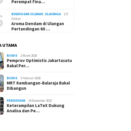
Perempat Fina…
6
BUDAYA DAN SEJARAH
,
OLAHRAGA
137
Dilihat
Aroma Dendam di Ulangan
Pertandingan 60 …
A UTAMA
BISNIS
2 Maret 2026
Pemprov Optimistis Jakartasatu
Bakal Per…
BISNIS
5 Februari 2026
MRT Kembangan-Balaraja Bakal
Dibangun
PENDIDIKAN
19 Desember 2025
Keterampilan LaTeX Dukung
Analisa dan Pe…