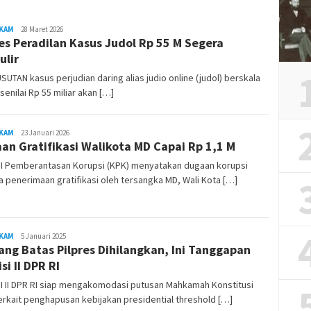
KAM
REDAKSI
28 Maret 2026
es Peradilan Kasus Judol Rp 55 M Segera
RAMBUKOTA
ulir
UTAN kasus perjudian daring alias judio online (judol) berskala
senilai Rp 55 miliar akan […]
KAM
REDAKSI
23 Januari 2026
an Gratifikasi Walikota MD Capai Rp 1,1 M
RAMBUKOTA
I Pemberantasan Korupsi (KPK) menyatakan dugaan korupsi
 penerimaan gratifikasi oleh tersangka MD, Wali Kota […]
KAM
REDAKSI
5 Januari 2025
ng Batas Pilpres Dihilangkan, Ini Tanggapan
RAMBUKOTA
si II DPR RI
I II DPR RI siap mengakomodasi putusan Mahkamah Konstitusi
erkait penghapusan kebijakan presidential threshold […]