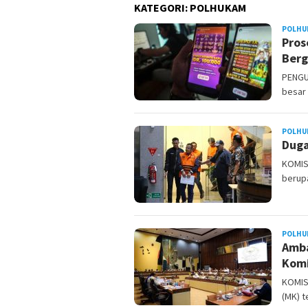
KATEGORI:
POLHUKAM
POLHU
Pros
Berg
PENGUS
besar 
POLHU
Duga
KOMIS
berupa
POLHU
Amba
Komi
KOMIS
(MK) t