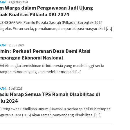
KAM
REDAKSI
4 Agustus 2024
m Warga dalam Pengawasan Jadi Ujung
RAMBUKOTA
ak Kualitas Pilkada DKI 2024
LENGGARAAN Pemilu Kepala Daerah (Pilkada) Serentak 2024
digelar. Peran serta, pemahaman, dan partisipasi masyarakat […]
KAM
REDAKSI
21 Juli 2023
Imin : Perkuat Peranan Desa Demi Atasi
RAMBUKOTA
mpangan Ekonomi Nasional
LAN angka kemiskinan di Indonesia yang masih tinggi serta
pangan ekonomi yang kian melebar menjadi […]
KAM
REDAKSI
9 Juli 2023
slu Harap Semua TPS Ramah Disabilitas di
RAMBUKOTA
lu 2024
 Pengawas Pemilihan Umum (Bawaslu) berharap seluruh tempat
utan suara (TPS) akan ramah penyandang disabilitas. […]