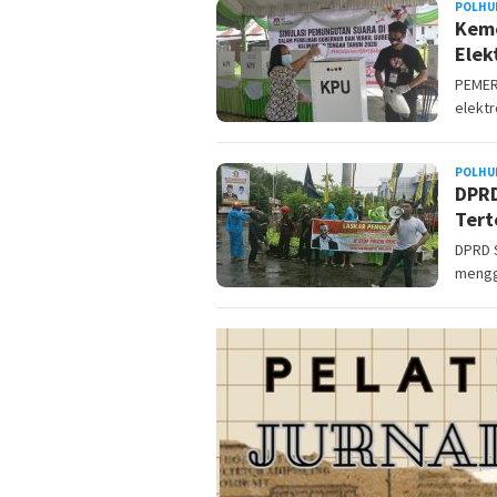
POLHU
Keme
Elek
PEMER
elektr
POLHU
DPRD
Tert
DPRD 
mengge