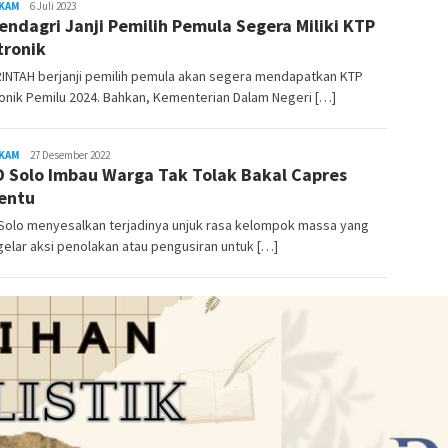
KAM
REDAKSI
6 Juli 2023
ndagri Janji Pemilih Pemula Segera Miliki KTP
RAMBUKOTA
tronik
INTAH berjanji pemilih pemula akan segera mendapatkan KTP
onik Pemilu 2024. Bahkan, Kementerian Dalam Negeri […]
KAM
Rambu
27 Desember 2022
 Solo Imbau Warga Tak Tolak Bakal Capres
Kota
entu
Solo menyesalkan terjadinya unjuk rasa kelompok massa yang
lar aksi penolakan atau pengusiran untuk […]