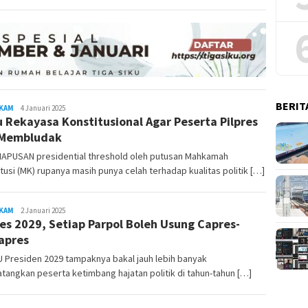
BERIT
KAM
REDAKSI
4 Januari 2025
u Rekayasa Konstitusional Agar Peserta Pilpres
RAMBUKOTA
 Membludak
APUSAN presidential threshold oleh putusan Mahkamah
tusi (MK) rupanya masih punya celah terhadap kualitas politik […]
KAM
REDAKSI
2 Januari 2025
res 2029, Setiap Parpol Boleh Usung Capres-
RAMBUKOTA
apres
 Presiden 2029 tampaknya bakal jauh lebih banyak
angkan peserta ketimbang hajatan politik di tahun-tahun […]