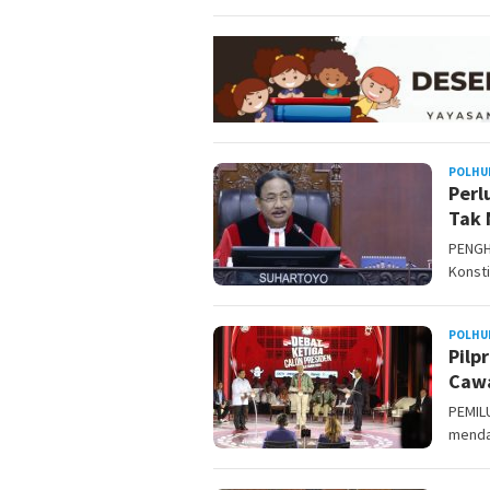
POLHU
Perl
Tak
PENGH
Konsti
POLHU
Pilp
Caw
PEMILU
mendat