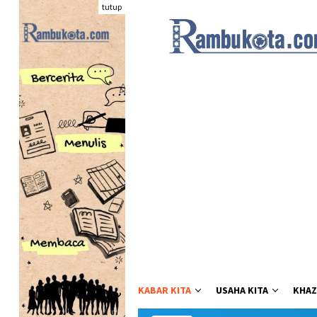
Loncat
tutup
ke
konten
KABAR KITA
USAHA KITA
KHAZ