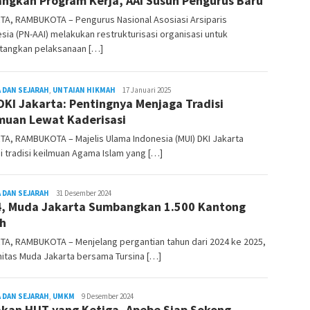
ngkan Program Kerja, AAI Susun Pengurus Baru
TA, RAMBUKOTA – Pengurus Nasional Asosiasi Arsiparis
sia (PN-AAI) melakukan restrukturisasi organisasi untuk
angkan pelaksanaan […]
 DAN SEJARAH
,
UNTAIAN HIKMAH
REDAKSI
17 Januari 2025
DKI Jakarta: Pentingnya Menjaga Tradisi
RAMBUKOTA
muan Lewat Kaderisasi
A, RAMBUKOTA – Majelis Ulama Indonesia (MUI) DKI Jakarta
i tradisi keilmuan Agama Islam yang […]
 DAN SEJARAH
REDAKSI
31 Desember 2024
, Muda Jakarta Sumbangkan 1.500 Kantong
RAMBUKOTA
h
TA, RAMBUKOTA – Menjelang pergantian tahun dari 2024 ke 2025,
itas Muda Jakarta bersama Tursina […]
 DAN SEJARAH
,
UMKM
REDAKSI
9 Desember 2024
kan HUT yang Ketiga, Apebe Siap Sokong
RAMBUKOTA