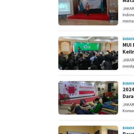
Mata
JAKAR
Indone
memat
BUDAYA
MUI 
Keil
JAKART
menila
BUDAYA
2024
Dara
JAKAR
Komun
BUDAYA
Raya