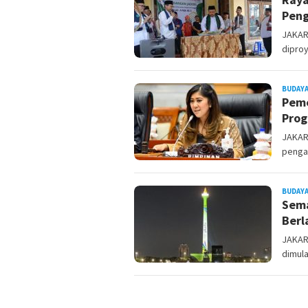
Pen
JAKAR
diproy
BUDAYA
Peme
Pro
JAKAR
penga
BUDAYA
Sema
Berl
JAKAR
dimula