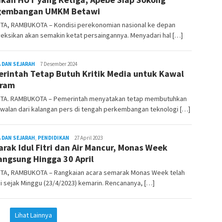
gembangan UMKM Betawi
TA, RAMBUKOTA – Kondisi perekonomian nasional ke depan
eksikan akan semakin ketat persaingannya. Menyadari hal […]
 DAN SEJARAH
REDAKSI
7 Desember 2024
rintah Tetap Butuh Kritik Media untuk Kawal
RAMBUKOTA
gram
TA. RAMBUKOTA – Pemerintah menyatakan tetap membutuhkan
walan dari kalangan pers di tengah perkembangan teknologi […]
 DAN SEJARAH
,
PENDIDIKAN
REDAKSI
27 April 2023
rak Idul Fitri dan Air Mancur, Monas Week
RAMBUKOTA
angsung Hingga 30 April
TA, RAMBUKOTA – Rangkaian acara semarak Monas Week telah
i sejak Minggu (23/4/2023) kemarin. Rencananya, […]
Lihat Lainnya