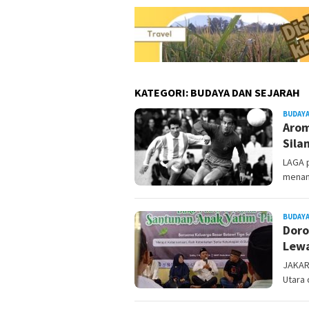
KATEGORI:
BUDAYA DAN SEJARAH
BUDAYA
Arom
Sila
LAGA p
menam
BUDAYA
Doro
Lewa
JAKAR
Utara 