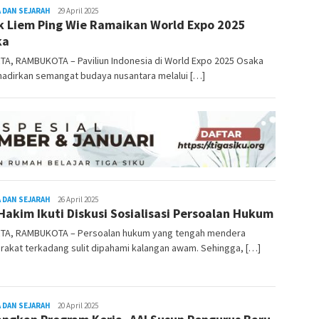
 DAN SEJARAH
REDAKSI
29 April 2025
k Liem Ping Wie Ramaikan World Expo 2025
RAMBUKOTA
ka
TA, RAMBUKOTA – Paviliun Indonesia di World Expo 2025 Osaka
adirkan semangat budaya nusantara melalui […]
 DAN SEJARAH
REDAKSI
26 April 2025
Hakim Ikuti Diskusi Sosialisasi Persoalan Hukum
RAMBUKOTA
TA, RAMBUKOTA – Persoalan hukum yang tengah mendera
akat terkadang sulit dipahami kalangan awam. Sehingga, […]
 DAN SEJARAH
REDAKSI
20 April 2025
RAMBUKOTA