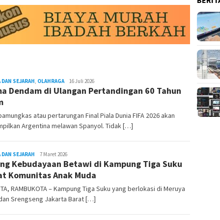
 DAN SEJARAH
,
OLAHRAGA
REDAKSI
16 Juli 2026
a Dendam di Ulangan Pertandingan 60 Tahun
RAMBUKOTA
m
amungkas atau pertarungan Final Piala Dunia FIFA 2026 akan
pilkan Argentina melawan Spanyol. Tidak […]
 DAN SEJARAH
REDAKSI
7 Maret 2026
ng Kebudayaan Betawi di Kampung Tiga Suku
RAMBUKOTA
t Komunitas Anak Muda
TA, RAMBUKOTA – Kampung Tiga Suku yang berlokasi di Meruya
dan Srengseng Jakarta Barat […]