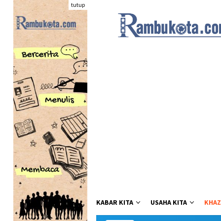
Loncat
tutup
ke
konten
KABAR KITA
USAHA KITA
KHAZ