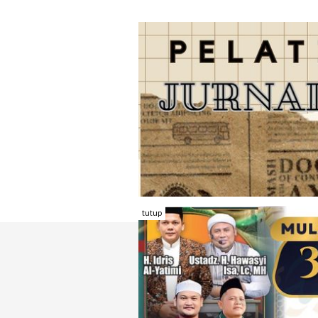
tutup
TENTANG RAMBU KOTA
REDAKSI
KONTAK KAMI
FORM PENGADU
KARIR