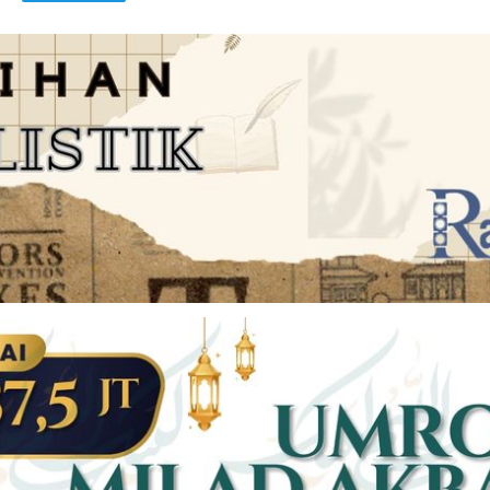
JARINGAN SOCIAL
DISCLAIMER
Facebook
Twitter
AN
PEDOMAN MEDIA SIBER
Linkedin
Youtub