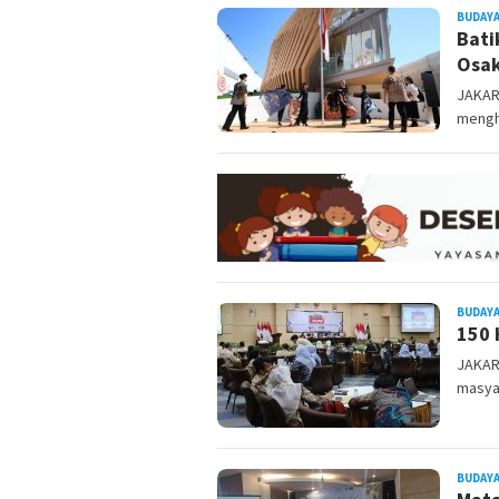
BUDAYA
Bati
Osa
JAKAR
mengh
BUDAYA
150 
JAKAR
masyar
BUDAYA