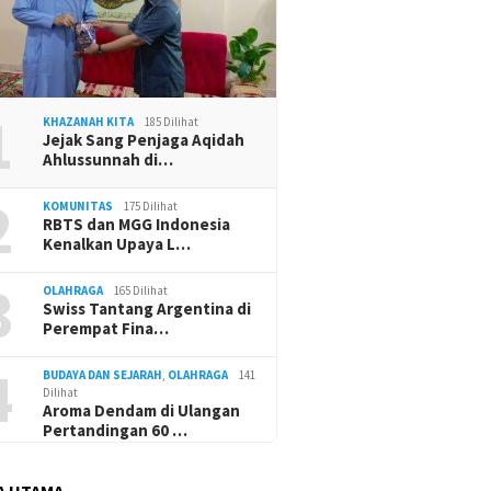
1
KHAZANAH KITA
185 Dilihat
Jejak Sang Penjaga Aqidah
Ahlussunnah di…
2
KOMUNITAS
175 Dilihat
RBTS dan MGG Indonesia
Kenalkan Upaya L…
3
OLAHRAGA
165 Dilihat
Swiss Tantang Argentina di
Perempat Fina…
4
BUDAYA DAN SEJARAH
,
OLAHRAGA
141
Dilihat
Aroma Dendam di Ulangan
Pertandingan 60 …
A UTAMA