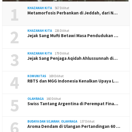
1
KHAZANAH KITA
567 Dilihat
Metamorfosis Perbankan di Jeddah, dari N…
2
KHAZANAH KITA
226 Dilihat
Jejak Sang Mufti Betawi Masa Pendudukan …
3
KHAZANAH KITA
179 Dilihat
Jejak Sang Penjaga Aqidah Ahlussunnah di…
4
KOMUNITAS
169 Dilihat
RBTS dan MGG Indonesia Kenalkan Upaya L…
5
OLAHRAGA
160 Dilihat
Swiss Tantang Argentina di Perempat Fina…
6
BUDAYA DAN SEJARAH
,
OLAHRAGA
137 Dilihat
Aroma Dendam di Ulangan Pertandingan 60 …