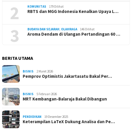
2
KOMUNITAS
179 Dilihat
RBTS dan MGG Indonesia Kenalkan Upaya L…
3
BUDAYA DAN SEJARAH
,
OLAHRAGA
146 Dilihat
Aroma Dendam di Ulangan Pertandingan 60 …
BERITA UTAMA
BISNIS
2 Maret 2026
Pemprov Optimistis Jakartasatu Bakal Per…
BISNIS
5 Februari 2026
MRT Kembangan-Balaraja Bakal Dibangun
PENDIDIKAN
19 Desember 2025
Keterampilan LaTeX Dukung Analisa dan Pe…