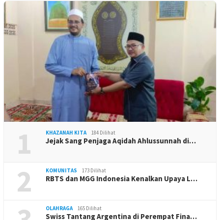
1
KHAZANAH KITA
184 Dilihat
Jejak Sang Penjaga Aqidah Ahlussunnah di…
2
KOMUNITAS
173 Dilihat
RBTS dan MGG Indonesia Kenalkan Upaya L…
3
OLAHRAGA
165 Dilihat
Swiss Tantang Argentina di Perempat Fina…