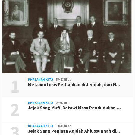
1
KHAZANAH KITA
574 Dilihat
Metamorfosis Perbankan di Jeddah, dari N…
2
KHAZANAH KITA
229 Dilihat
Jejak Sang Mufti Betawi Masa Pendudukan …
3
KHAZANAH KITA
184 Dilihat
Jejak Sang Penjaga Aqidah Ahlussunnah di…