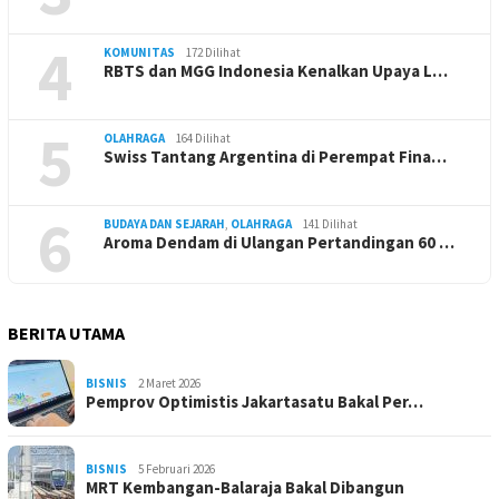
4
KOMUNITAS
172 Dilihat
RBTS dan MGG Indonesia Kenalkan Upaya L…
5
OLAHRAGA
164 Dilihat
Swiss Tantang Argentina di Perempat Fina…
6
BUDAYA DAN SEJARAH
,
OLAHRAGA
141 Dilihat
Aroma Dendam di Ulangan Pertandingan 60 …
BERITA UTAMA
BISNIS
2 Maret 2026
Pemprov Optimistis Jakartasatu Bakal Per…
BISNIS
5 Februari 2026
MRT Kembangan-Balaraja Bakal Dibangun