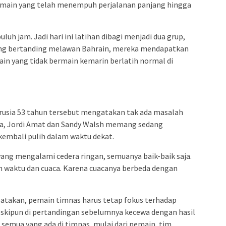
emain yang telah menempuh perjalanan panjang hingga
uh jam. Jadi hari ini latihan dibagi menjadi dua grup,
yang bertanding melawan Bahrain, mereka mendapatkan
in yang tidak bermain kemarin berlatih normal di
erusia 53 tahun tersebut mengatakan tak ada masalah
aja, Jordi Amat dan Sandy Walsh memang sedang
kembali pulih dalam waktu dekat.
yang mengalami cedera ringan, semuanya baik-baik saja.
n waktu dan cuaca. Karena cuacanya berbeda dengan
atakan, pemain timnas harus tetap fokus terhadap
kipun di pertandingan sebelumnya kecewa dengan hasil
 semua yang ada di timnas, mulai dari pemain, tim