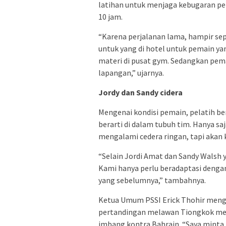
latihan untuk menjaga kebugaran p
10 jam.
“Karena perjalanan lama, hampir sepul
untuk yang di hotel untuk pemain 
materi di pusat gym. Sedangkan pema
lapangan,” ujarnya.
Jordy dan Sandy cidera
Mengenai kondisi pemain, pelatih b
berarti di dalam tubuh tim. Hanya s
mengalami cedera ringan, tapi akan 
“Selain Jordi Amat dan Sandy Walsh 
Kami hanya perlu beradaptasi denga
yang sebelumnya,” tambahnya.
Ketua Umum PSSI Erick Thohir meng
pertandingan melawan Tiongkok mes
imbang kontra Bahrain. “Saya minta,