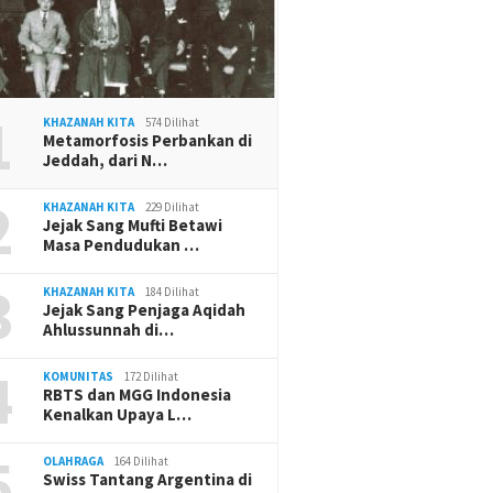
1
KHAZANAH KITA
574 Dilihat
Metamorfosis Perbankan di
Jeddah, dari N…
2
KHAZANAH KITA
229 Dilihat
Jejak Sang Mufti Betawi
Masa Pendudukan …
3
KHAZANAH KITA
184 Dilihat
Jejak Sang Penjaga Aqidah
Ahlussunnah di…
4
KOMUNITAS
172 Dilihat
RBTS dan MGG Indonesia
Kenalkan Upaya L…
5
OLAHRAGA
164 Dilihat
Swiss Tantang Argentina di