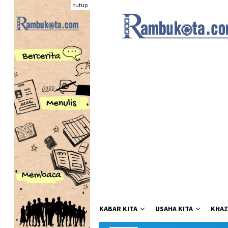
Loncat
tutup
ke
konten
KABAR KITA
USAHA KITA
KHAZ