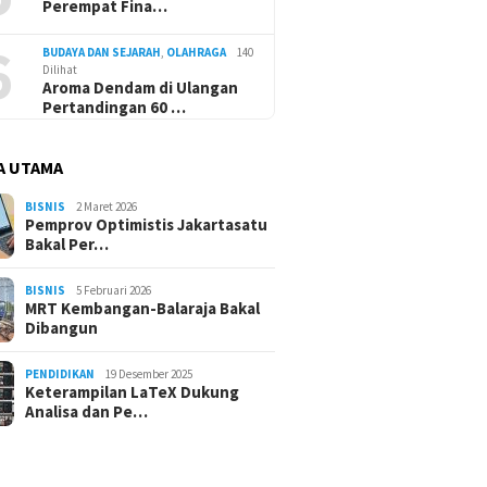
Perempat Fina…
6
BUDAYA DAN SEJARAH
,
OLAHRAGA
140
Dilihat
Aroma Dendam di Ulangan
Pertandingan 60 …
A UTAMA
BISNIS
2 Maret 2026
Pemprov Optimistis Jakartasatu
Bakal Per…
BISNIS
5 Februari 2026
MRT Kembangan-Balaraja Bakal
Dibangun
PENDIDIKAN
19 Desember 2025
Keterampilan LaTeX Dukung
Analisa dan Pe…