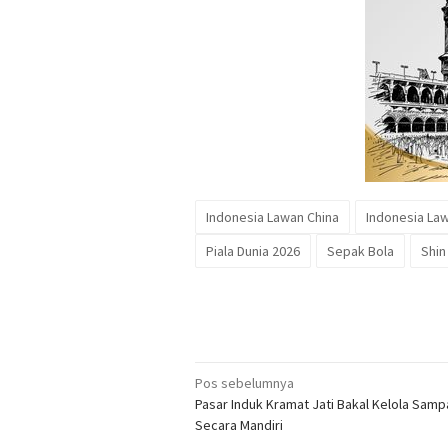
Indonesia Lawan China
Indonesia La
Piala Dunia 2026
Sepak Bola
Shin
Navigasi
Pos sebelumnya
Pasar Induk Kramat Jati Bakal Kelola Samp
pos
Secara Mandiri