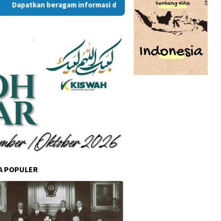
kan beragam informasi dan berita menarik dari situs RambuKot
A POPULER