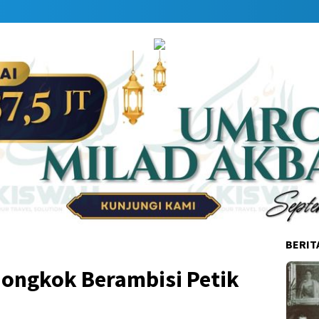
Dapat
BERIT
iongkok Berambisi Petik