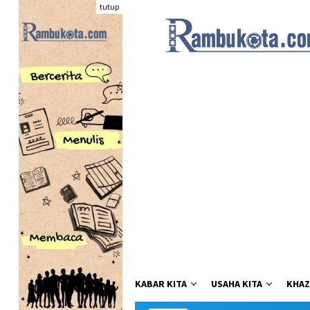
Loncat
tutup
ke
konten
KABAR KITA
USAHA KITA
KHAZ