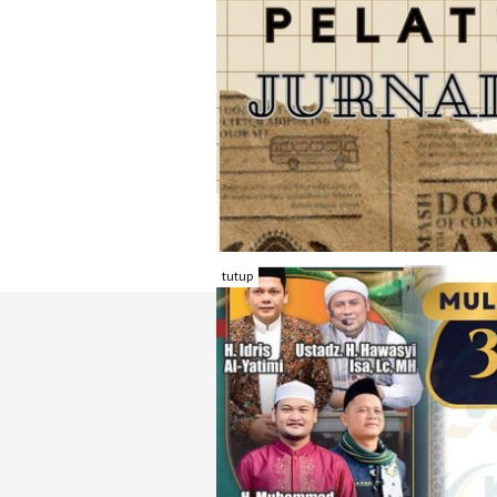
tutup
TENTANG RAMBU KOTA
REDAKSI
KONTAK KAMI
FORM PENGADU
KARIR