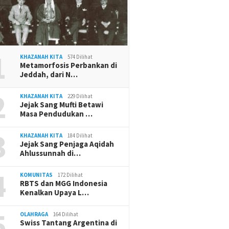
1
KHAZANAH KITA
574 Dilihat
Metamorfosis Perbankan di
Jeddah, dari N…
2
KHAZANAH KITA
229 Dilihat
Jejak Sang Mufti Betawi
Masa Pendudukan …
3
KHAZANAH KITA
184 Dilihat
Jejak Sang Penjaga Aqidah
Ahlussunnah di…
4
KOMUNITAS
172 Dilihat
RBTS dan MGG Indonesia
Kenalkan Upaya L…
5
OLAHRAGA
164 Dilihat
Swiss Tantang Argentina di