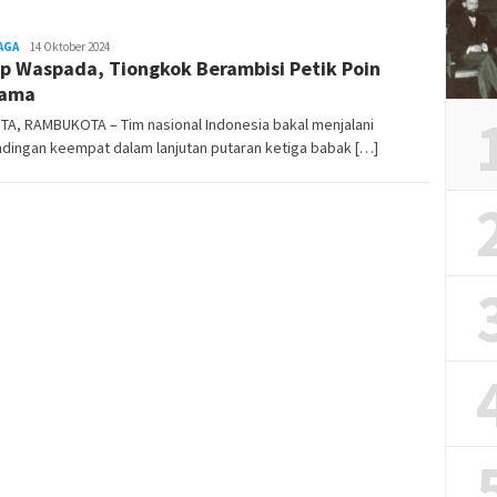
AGA
REDAKSI
14 Oktober 2024
p Waspada, Tiongkok Berambisi Petik Poin
RAMBUKOTA
tama
TA, RAMBUKOTA – Tim nasional Indonesia bakal menjalani
dingan keempat dalam lanjutan putaran ketiga babak […]