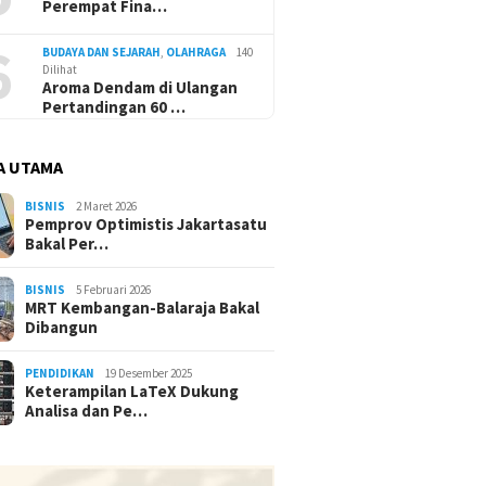
Perempat Fina…
6
BUDAYA DAN SEJARAH
,
OLAHRAGA
140
Dilihat
Aroma Dendam di Ulangan
Pertandingan 60 …
A UTAMA
BISNIS
2 Maret 2026
Pemprov Optimistis Jakartasatu
Bakal Per…
BISNIS
5 Februari 2026
MRT Kembangan-Balaraja Bakal
Dibangun
PENDIDIKAN
19 Desember 2025
Keterampilan LaTeX Dukung
Analisa dan Pe…