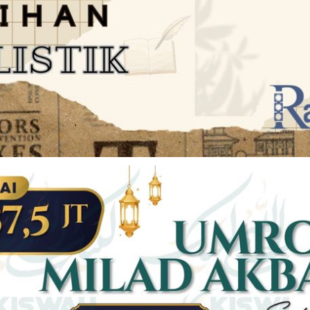
JARINGAN SOCIAL
DISCLAIMER
Facebook
Twitter
AN
PEDOMAN MEDIA SIBER
Linkedin
Youtub