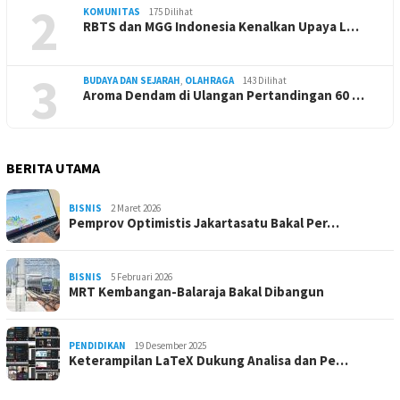
2
KOMUNITAS
175 Dilihat
RBTS dan MGG Indonesia Kenalkan Upaya L…
3
BUDAYA DAN SEJARAH
,
OLAHRAGA
143 Dilihat
Aroma Dendam di Ulangan Pertandingan 60 …
BERITA UTAMA
BISNIS
2 Maret 2026
Pemprov Optimistis Jakartasatu Bakal Per…
BISNIS
5 Februari 2026
MRT Kembangan-Balaraja Bakal Dibangun
PENDIDIKAN
19 Desember 2025
Keterampilan LaTeX Dukung Analisa dan Pe…