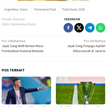
Argentina. Swiss
Perempat Final
Piala Dunia 2026
Penulis: Reporter
SEBARKAN
Editor: Muhammad Yazid
Navigasi
Pos sebelumnya
Pos berikutnya
Jejak Sang Mufti Betawi Masa
Jejak Sang Penjaga Aqidah
pos
Pendudukan Kolonial Belanda
Ahlussunnah di Jakarta
POS TERKAIT