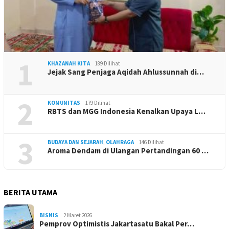
1
KHAZANAH KITA
189 Dilihat
Jejak Sang Penjaga Aqidah Ahlussunnah di…
2
KOMUNITAS
179 Dilihat
RBTS dan MGG Indonesia Kenalkan Upaya L…
3
BUDAYA DAN SEJARAH
,
OLAHRAGA
146 Dilihat
Aroma Dendam di Ulangan Pertandingan 60 …
BERITA UTAMA
BISNIS
2 Maret 2026
Pemprov Optimistis Jakartasatu Bakal Per…