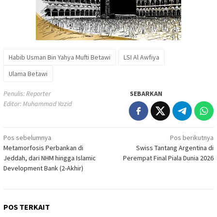
Habib Usman Bin Yahya Mufti Betawi
LSI Al Awfiya
Ulama Betawi
Penulis: Reporter
SEBARKAN
Editor: Muhammad Yazid
Navigasi
Pos sebelumnya
Pos berikutnya
Metamorfosis Perbankan di
Swiss Tantang Argentina di
pos
Jeddah, dari NHM hingga Islamic
Perempat Final Piala Dunia 2026
Development Bank (2-Akhir)
POS TERKAIT