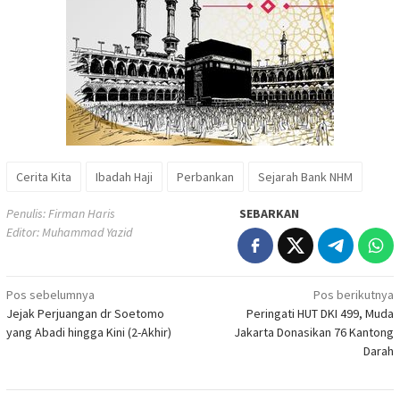
Cerita Kita
Ibadah Haji
Perbankan
Sejarah Bank NHM
Penulis: Firman Haris
SEBARKAN
Editor: Muhammad Yazid
Navigasi
Pos sebelumnya
Pos berikutnya
Jejak Perjuangan dr Soetomo
Peringati HUT DKI 499, Muda
pos
yang Abadi hingga Kini (2-Akhir)
Jakarta Donasikan 76 Kantong
Darah