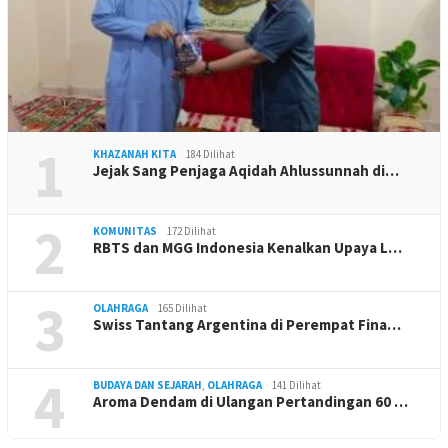
1
KHAZANAH KITA
184 Dilihat
Jejak Sang Penjaga Aqidah Ahlussunnah di…
2
KOMUNITAS
172 Dilihat
RBTS dan MGG Indonesia Kenalkan Upaya L…
3
OLAHRAGA
165 Dilihat
Swiss Tantang Argentina di Perempat Fina…
4
BUDAYA DAN SEJARAH
,
OLAHRAGA
141 Dilihat
Aroma Dendam di Ulangan Pertandingan 60 …