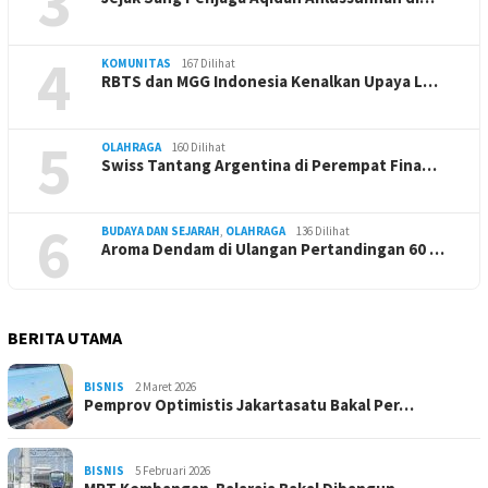
3
4
KOMUNITAS
167 Dilihat
RBTS dan MGG Indonesia Kenalkan Upaya L…
5
OLAHRAGA
160 Dilihat
Swiss Tantang Argentina di Perempat Fina…
6
BUDAYA DAN SEJARAH
,
OLAHRAGA
136 Dilihat
Aroma Dendam di Ulangan Pertandingan 60 …
BERITA UTAMA
BISNIS
2 Maret 2026
Pemprov Optimistis Jakartasatu Bakal Per…
BISNIS
5 Februari 2026