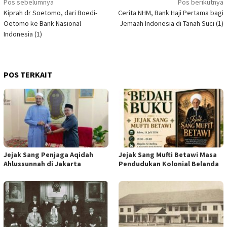
Navigasi
Pos sebelumnya
Pos berikutnya
Kiprah dr Soetomo, dari Boedi-
Cerita NHM, Bank Haji Pertama bagi
pos
Oetomo ke Bank Nasional
Jemaah Indonesia di Tanah Suci (1)
Indonesia (1)
POS TERKAIT
Jejak Sang Penjaga Aqidah
Jejak Sang Mufti Betawi Masa
Ahlussunnah di Jakarta
Pendudukan Kolonial Belanda