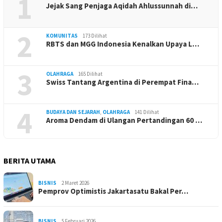
1
Jejak Sang Penjaga Aqidah Ahlussunnah di…
2
KOMUNITAS
173 Dilihat
RBTS dan MGG Indonesia Kenalkan Upaya L…
3
OLAHRAGA
165 Dilihat
Swiss Tantang Argentina di Perempat Fina…
4
BUDAYA DAN SEJARAH
,
OLAHRAGA
141 Dilihat
Aroma Dendam di Ulangan Pertandingan 60 …
BERITA UTAMA
BISNIS
2 Maret 2026
Pemprov Optimistis Jakartasatu Bakal Per…
BISNIS
5 Februari 2026