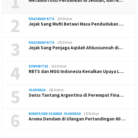
1
Metamorfosis Perbankan di Jeddah, dari N…
2
KHAZANAH KITA
223 Dilihat
Jejak Sang Mufti Betawi Masa Pendudukan …
3
KHAZANAH KITA
176 Dilihat
Jejak Sang Penjaga Aqidah Ahlussunnah di…
4
KOMUNITAS
162 Dilihat
RBTS dan MGG Indonesia Kenalkan Upaya L…
5
OLAHRAGA
158 Dilihat
Swiss Tantang Argentina di Perempat Fina…
6
BUDAYA DAN SEJARAH
,
OLAHRAGA
133 Dilihat
Aroma Dendam di Ulangan Pertandingan 60 …