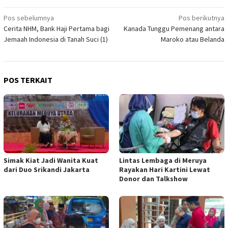
Navigasi
Pos sebelumnya
Pos berikutnya
Cerita NHM, Bank Haji Pertama bagi
Kanada Tunggu Pemenang antara
pos
Jemaah Indonesia di Tanah Suci (1)
Maroko atau Belanda
POS TERKAIT
Simak Kiat Jadi Wanita Kuat
Lintas Lembaga di Meruya
dari Duo Srikandi Jakarta
Rayakan Hari Kartini Lewat
Donor dan Talkshow