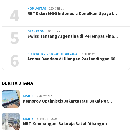
4
KOMUNITAS
170 Dilihat
RBTS dan MGG Indonesia Kenalkan Upaya L…
5
OLAHRAGA
160 Dilihat
Swiss Tantang Argentina di Perempat Fina…
6
BUDAYA DAN SEJARAH
,
OLAHRAGA
137 Dilihat
Aroma Dendam di Ulangan Pertandingan 60 …
BERITA UTAMA
BISNIS
2 Maret 2026
Pemprov Optimistis Jakartasatu Bakal Per…
BISNIS
5 Februari 2026
MRT Kembangan-Balaraja Bakal Dibangun