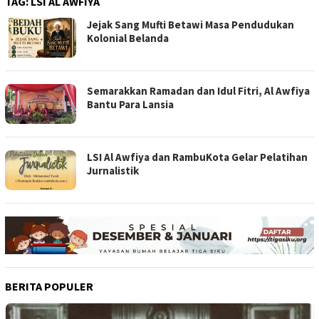
TAG:
LSI AL AWFIYA
Jejak Sang Mufti Betawi Masa Pendudukan
Kolonial Belanda
Semarakkan Ramadan dan Idul Fitri, Al Awfiya
Bantu Para Lansia
LSI Al Awfiya dan RambuKota Gelar Pelatihan
Jurnalistik
BERITA POPULER