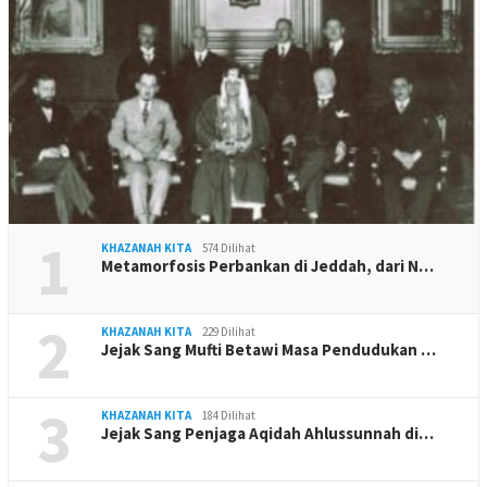
1
KHAZANAH KITA
574 Dilihat
Metamorfosis Perbankan di Jeddah, dari N…
2
KHAZANAH KITA
229 Dilihat
Jejak Sang Mufti Betawi Masa Pendudukan …
3
KHAZANAH KITA
184 Dilihat
Jejak Sang Penjaga Aqidah Ahlussunnah di…