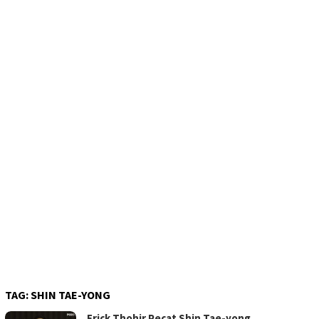
TAG:
SHIN TAE-YONG
Erick Thohir Pecat Shin Tae-yong