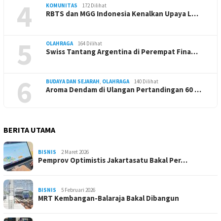
4
KOMUNITAS
172 Dilihat
RBTS dan MGG Indonesia Kenalkan Upaya L…
5
OLAHRAGA
164 Dilihat
Swiss Tantang Argentina di Perempat Fina…
6
BUDAYA DAN SEJARAH
,
OLAHRAGA
140 Dilihat
Aroma Dendam di Ulangan Pertandingan 60 …
BERITA UTAMA
BISNIS
2 Maret 2026
Pemprov Optimistis Jakartasatu Bakal Per…
BISNIS
5 Februari 2026
MRT Kembangan-Balaraja Bakal Dibangun