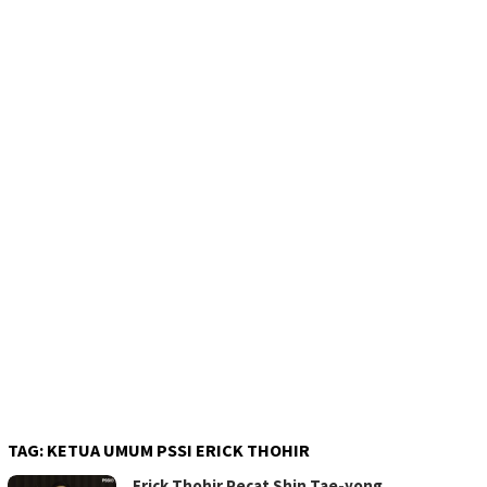
TAG:
KETUA UMUM PSSI ERICK THOHIR
Erick Thohir Pecat Shin Tae-yong