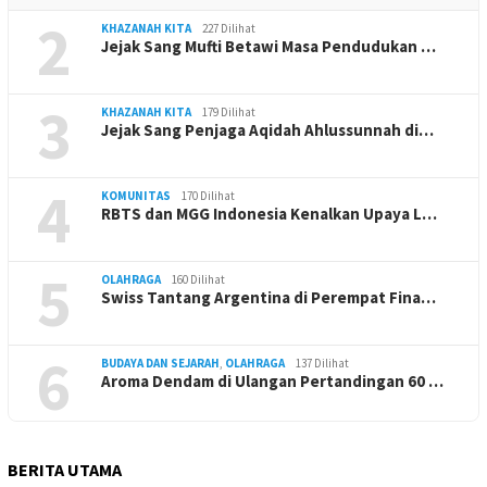
2
KHAZANAH KITA
227 Dilihat
Jejak Sang Mufti Betawi Masa Pendudukan …
3
KHAZANAH KITA
179 Dilihat
Jejak Sang Penjaga Aqidah Ahlussunnah di…
4
KOMUNITAS
170 Dilihat
RBTS dan MGG Indonesia Kenalkan Upaya L…
5
OLAHRAGA
160 Dilihat
Swiss Tantang Argentina di Perempat Fina…
6
BUDAYA DAN SEJARAH
,
OLAHRAGA
137 Dilihat
Aroma Dendam di Ulangan Pertandingan 60 …
BERITA UTAMA