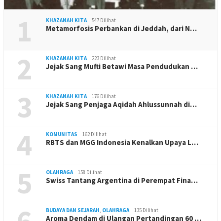
1
KHAZANAH KITA
547 Dilihat
Metamorfosis Perbankan di Jeddah, dari N…
2
KHAZANAH KITA
223 Dilihat
Jejak Sang Mufti Betawi Masa Pendudukan …
3
KHAZANAH KITA
176 Dilihat
Jejak Sang Penjaga Aqidah Ahlussunnah di…
4
KOMUNITAS
162 Dilihat
RBTS dan MGG Indonesia Kenalkan Upaya L…
5
OLAHRAGA
158 Dilihat
Swiss Tantang Argentina di Perempat Fina…
6
BUDAYA DAN SEJARAH
,
OLAHRAGA
135 Dilihat
Aroma Dendam di Ulangan Pertandingan 60 …