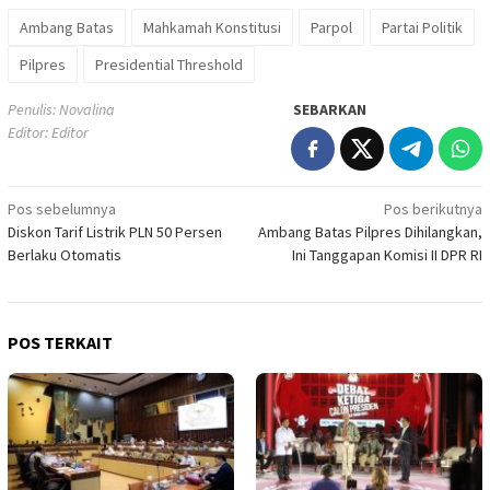
Ambang Batas
Mahkamah Konstitusi
Parpol
Partai Politik
Pilpres
Presidential Threshold
Penulis: Novalina
SEBARKAN
Editor: Editor
Navigasi
Pos sebelumnya
Pos berikutnya
Diskon Tarif Listrik PLN 50 Persen
Ambang Batas Pilpres Dihilangkan,
pos
Berlaku Otomatis
Ini Tanggapan Komisi II DPR RI
POS TERKAIT