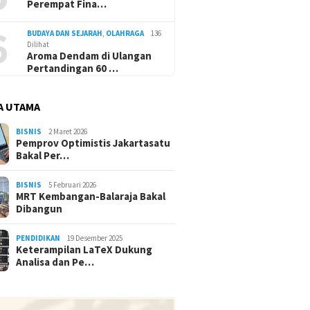
Perempat Fina…
6
BUDAYA DAN SEJARAH
,
OLAHRAGA
136
Dilihat
Aroma Dendam di Ulangan
Pertandingan 60 …
A UTAMA
BISNIS
2 Maret 2026
Pemprov Optimistis Jakartasatu
Bakal Per…
BISNIS
5 Februari 2026
MRT Kembangan-Balaraja Bakal
Dibangun
PENDIDIKAN
19 Desember 2025
Keterampilan LaTeX Dukung
Analisa dan Pe…