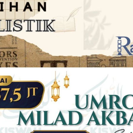
JARINGAN SOCIAL
DISCLAIMER
Facebook
Twitter
AN
PEDOMAN MEDIA SIBER
Linkedin
Youtub