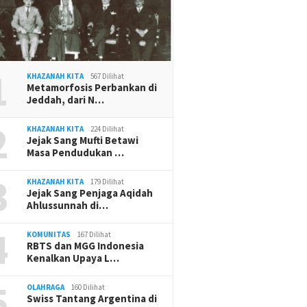
1
KHAZANAH KITA
567 Dilihat
Metamorfosis Perbankan di
Jeddah, dari N…
2
KHAZANAH KITA
224 Dilihat
Jejak Sang Mufti Betawi
Masa Pendudukan …
3
KHAZANAH KITA
179 Dilihat
Jejak Sang Penjaga Aqidah
Ahlussunnah di…
4
KOMUNITAS
167 Dilihat
RBTS dan MGG Indonesia
Kenalkan Upaya L…
5
OLAHRAGA
160 Dilihat
Swiss Tantang Argentina di