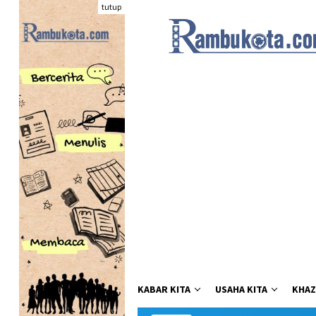
Loncat
tutup
ke
konten
KABAR KITA
USAHA KITA
KHAZ