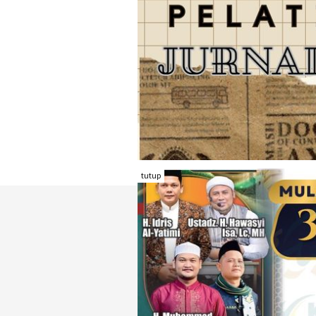
tutup
TENTANG RAMBU KOTA
REDAKSI
KONTAK KAMI
FORM PENGADU
KARIR