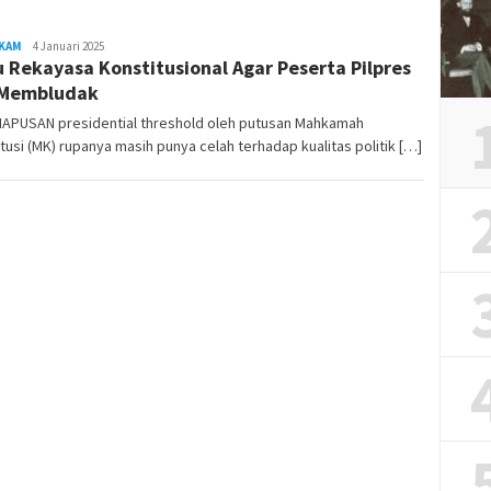
KAM
REDAKSI
4 Januari 2025
u Rekayasa Konstitusional Agar Peserta Pilpres
RAMBUKOTA
 Membludak
APUSAN presidential threshold oleh putusan Mahkamah
tusi (MK) rupanya masih punya celah terhadap kualitas politik […]