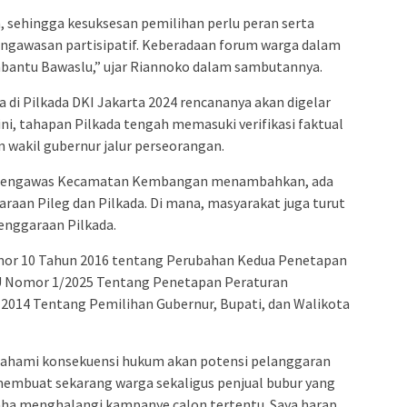
 sehingga kesuksesan pemilihan perlu peran serta
engawasan partisipatif. Keberadaan forum warga dalam
antu Bawaslu,” ujar Riannoko dalam sambutannya.
 di Pilkada DKI Jakarta 2024 rencananya akan digelar
i, tahapan Pilkada tengah memasuki verifikasi faktual
n wakil gubernur jalur perseorangan.
a Pengawas Kecamatan Kembangan menambahkan, ada
raan Pileg dan Pilkada. Di mana, masyarakat juga turut
enggaraan Pilkada.
mor 10 Tahun 2016 tentang Perubahan Kedua Penetapan
U Nomor 1/2025 Tentang Penetapan Peraturan
014 Tentang Pemilihan Gubernur, Bupati, dan Walikota
mahami konsekuensi hukum akan potensi pelanggaran
 membuat sekarang warga sekaligus penjual bubur yang
aha menghalangi kampanye calon tertentu. Saya harap