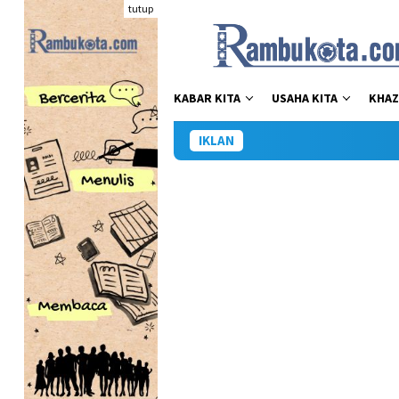
Loncat
tutup
ke
konten
KABAR KITA
USAHA KITA
KHAZ
IKLAN