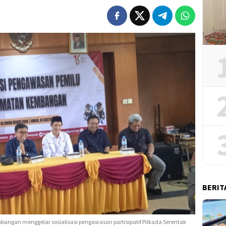
BERIT
gan menggelar sosialisasi pengawasan partisipatif Pilkada Serentak