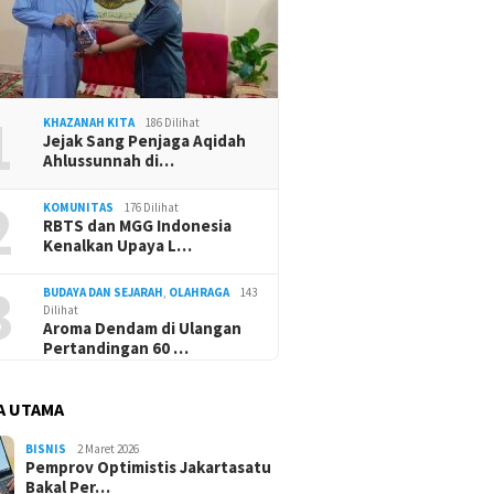
1
KHAZANAH KITA
186 Dilihat
Jejak Sang Penjaga Aqidah
Ahlussunnah di…
2
KOMUNITAS
176 Dilihat
RBTS dan MGG Indonesia
Kenalkan Upaya L…
3
BUDAYA DAN SEJARAH
,
OLAHRAGA
143
Dilihat
Aroma Dendam di Ulangan
Pertandingan 60 …
A UTAMA
BISNIS
2 Maret 2026
Pemprov Optimistis Jakartasatu
Bakal Per…