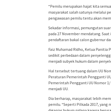
“Pemilu merupakan hajat kita semua,
masyarakat salah satunya melalui p
pengawasan pemilu tentu akan memb
Sekadar informasi, pemungutan suara
pada 27 November mendatang. Saat in
pendaftaran bakal calon gubernur da
Faiz Muhamad Ridho, Ketua Paniti
sedikit perbedaan dalam penyelengga
menjadi subyek hukum dalam penyel
Hal tersebut tertuang dalam UU No
Peraturan Pemerintah Pengganti U
Pemerintah Pengganti UU Nomor 1/ 2
menjadi UU.
Dia berharap, masyarakat lebih me
pemilu. “Seperti Pilkada 2017, yang
diganjar hukum pidana karena berus