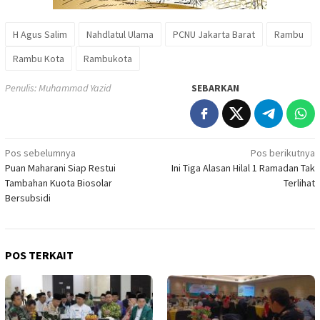
H Agus Salim
Nahdlatul Ulama
PCNU Jakarta Barat
Rambu
Rambu Kota
Rambukota
Penulis: Muhammad Yazid
SEBARKAN
Navigasi
Pos sebelumnya
Pos berikutnya
Puan Maharani Siap Restui
Ini Tiga Alasan Hilal 1 Ramadan Tak
pos
Tambahan Kuota Biosolar
Terlihat
Bersubsidi
POS TERKAIT