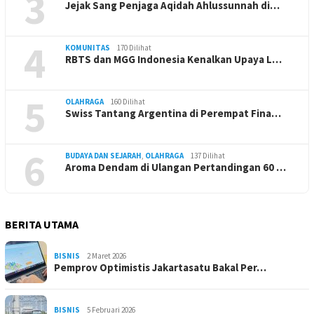
3
Jejak Sang Penjaga Aqidah Ahlussunnah di…
4
KOMUNITAS
170 Dilihat
RBTS dan MGG Indonesia Kenalkan Upaya L…
5
OLAHRAGA
160 Dilihat
Swiss Tantang Argentina di Perempat Fina…
6
BUDAYA DAN SEJARAH
,
OLAHRAGA
137 Dilihat
Aroma Dendam di Ulangan Pertandingan 60 …
BERITA UTAMA
BISNIS
2 Maret 2026
Pemprov Optimistis Jakartasatu Bakal Per…
BISNIS
5 Februari 2026