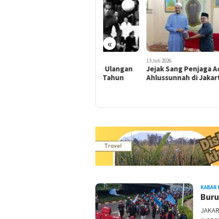
«
16 Juli 2026
13 Juli 2026
8 Juli
Aroma Dendam di Ulangan
Jejak Sang Penjaga Aqidah
Swis
Pertandingan 60 Tahun
Ahlussunnah di Jakarta
Pere
Silam
202
RAMBU
KABAR 
KOTA
Buru
JAKAR