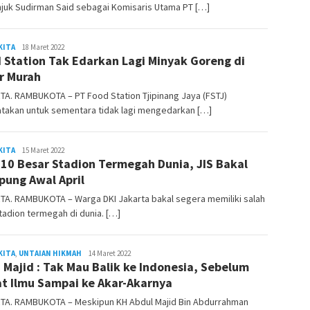
juk Sudirman Said sebagai Komisaris Utama PT […]
KITA
admin
18 Maret 2022
 Station Tak Edarkan Lagi Minyak Goreng di
r Murah
A. RAMBUKOTA – PT Food Station Tjipinang Jaya (FSTJ)
takan untuk sementara tidak lagi mengedarkan […]
KITA
admin
15 Maret 2022
 10 Besar Stadion Termegah Dunia, JIS Bakal
ung Awal April
TA. RAMBUKOTA – Warga DKI Jakarta bakal segera memiliki salah
tadion termegah di dunia. […]
KITA
,
UNTAIAN HIKMAH
admin
14 Maret 2022
 Majid : Tak Mau Balik ke Indonesia, Sebelum
t Ilmu Sampai ke Akar-Akarnya
TA. RAMBUKOTA – Meskipun KH Abdul Majid Bin Abdurrahman