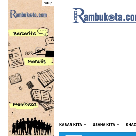
Loncat
tutup
ke
konten
KABAR KITA
USAHA KITA
KHAZ