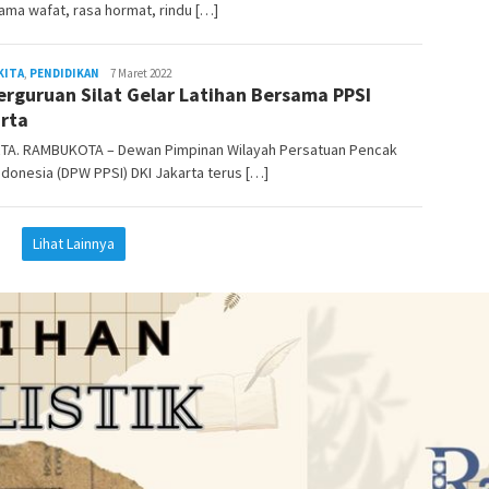
lama wafat, rasa hormat, rindu […]
KITA
,
PENDIDIKAN
admin
7 Maret 2022
erguruan Silat Gelar Latihan Bersama PPSI
rta
TA. RAMBUKOTA – Dewan Pimpinan Wilayah Persatuan Pencak
Indonesia (DPW PPSI) DKI Jakarta terus […]
Lihat Lainnya