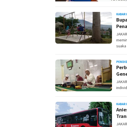
KABAR 
Bupa
Pena
JAKAR
memin
suaka
PENDI
Perb
Gene
JAKAR
indivi
KABAR 
Anie
Tran
JAKAR