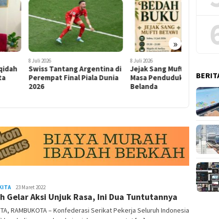
»
 2026
8 Juli 2026
8 Juli 2026
s Tantang Argentina di
Jejak Sang Mufti Betawi
Metamorf
BERIT
mpat Final Piala Dunia
Masa Pendudukan Kolonial
Jeddah, 
6
Belanda
Islamic 
(2-Akhir)
KITA
admin
23 Maret 2022
h Gelar Aksi Unjuk Rasa, Ini Dua Tuntutannya
TA, RAMBUKOTA – Konfederasi Serikat Pekerja Seluruh Indonesia