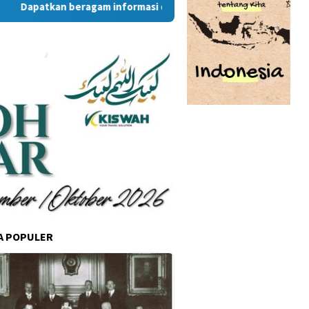
tkan beragam informasi dan berita menarik dari situs RambuKo
A POPULER