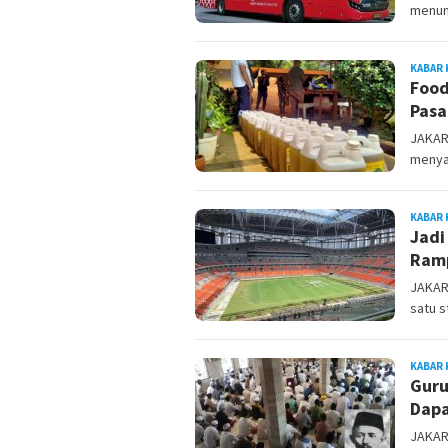
menun
KABAR 
Food
Pasa
JAKART
menya
KABAR 
Jadi
Ramp
JAKAR
satu s
KABAR 
Guru
Dapa
JAKAR