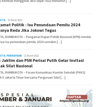
) kembali menggelar aksi unjuk rasa menuntut […]
KITA
admin
21 Maret 2022
amat Politik : Isu Penundaan Pemilu 2024
snya Reda Jika Jokowi Tegas
A, RAMBUKOTA – Pengamat Kajian Politik Nasional (KPN) menilai
nya isu penundaan pemilu 2024 semakin […]
KITA
,
PENDIDIKAN
admin
21 Maret 2022
 Jaktim dan PSN Perisai Putih Gelar Invitasi
ak Silat Nasional
TA, RAMBUKOTA – Forum Komunikasi Komite Sekolah (FKKS)
h II Jakarta Timur bersama Perguruan Silat […]