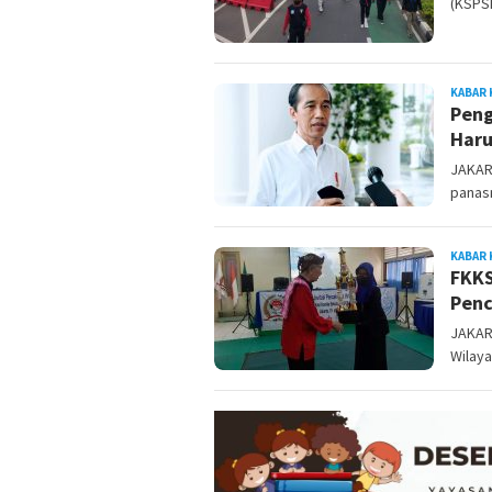
(KSPSI
KABAR 
Peng
Haru
JAKART
panas
KABAR 
FKKS
Penc
JAKAR
Wilaya