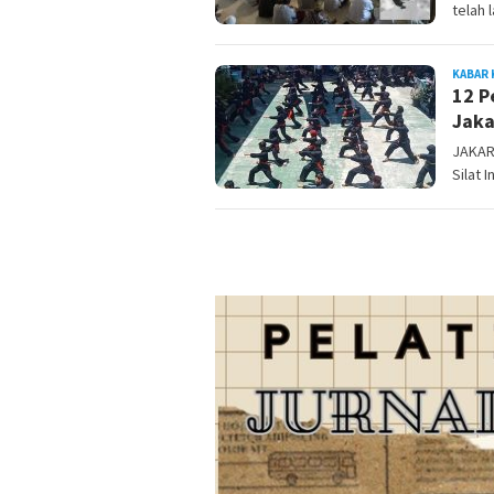
telah 
KABAR 
12 P
Jaka
JAKAR
Silat 