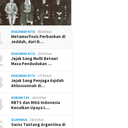
1
KHAZANAH KITA
553 Dilihat
Metamorfosis Perbankan di
Jeddah, dari N…
2
KHAZANAH KITA
223 Dilihat
Jejak Sang Mufti Betawi
Masa Pendudukan …
3
KHAZANAH KITA
177 Dilihat
Jejak Sang Penjaga Aqidah
Ahlussunnah di…
4
KOMUNITAS
162 Dilihat
RBTS dan MGG Indonesia
Kenalkan Upaya L…
5
OLAHRAGA
158 Dilihat
Swiss Tantang Argentina di