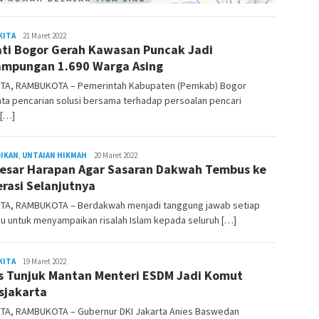
KITA
admin
21 Maret 2022
ti Bogor Gerah Kawasan Puncak Jadi
mpungan 1.690 Warga Asing
TA, RAMBUKOTA – Pemerintah Kabupaten (Pemkab) Bogor
ta pencarian solusi bersama terhadap persoalan pencari
 […]
DIKAN
,
UNTAIAN HIKMAH
admin
20 Maret 2022
esar Harapan Agar Sasaran Dakwah Tembus ke
rasi Selanjutnya
TA, RAMBUKOTA – Berdakwah menjadi tanggung jawab setiap
du untuk menyampaikan risalah Islam kepada seluruh […]
KITA
admin
19 Maret 2022
s Tunjuk Mantan Menteri ESDM Jadi Komut
sjakarta
TA, RAMBUKOTA – Gubernur DKI Jakarta Anies Baswedan