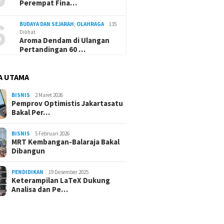
Perempat Fina…
6
BUDAYA DAN SEJARAH
,
OLAHRAGA
135
Dilihat
Aroma Dendam di Ulangan
Pertandingan 60 …
29 Juni 2026
16 Juli 2026
Kanada Tunggu Pemenang
Aroma Dendam
osis Perbankan di
A UTAMA
antara Maroko atau
Pertandingan
dari NHM hingga
Belanda
Silam
Development Bank
BISNIS
2 Maret 2026
Pemprov Optimistis Jakartasatu
Bakal Per…
BISNIS
5 Februari 2026
MRT Kembangan-Balaraja Bakal
Dibangun
PENDIDIKAN
19 Desember 2025
Keterampilan LaTeX Dukung
Analisa dan Pe…