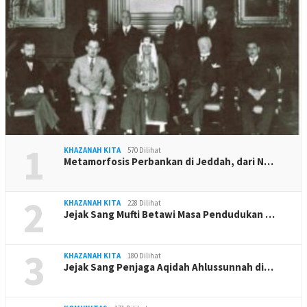
1
KHAZANAH KITA
570 Dilihat
Metamorfosis Perbankan di Jeddah, dari N…
2
KHAZANAH KITA
228 Dilihat
Jejak Sang Mufti Betawi Masa Pendudukan …
3
KHAZANAH KITA
180 Dilihat
Jejak Sang Penjaga Aqidah Ahlussunnah di…