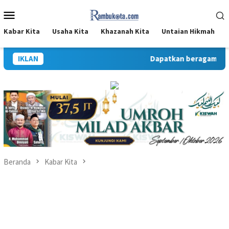
Loncat
Menu
ke
Mobile
konten
Kabar Kita
Usaha Kita
Khazanah Kita
Untaian Hikmah
IKLAN
Dapatkan beragam inform
Beranda
Kabar Kita