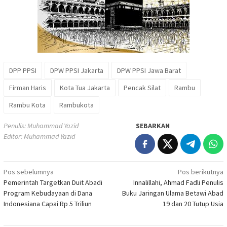
DPP PPSI
DPW PPSI Jakarta
DPW PPSI Jawa Barat
Firman Haris
Kota Tua Jakarta
Pencak Silat
Rambu
Rambu Kota
Rambukota
Penulis: Muhammad Yazid
SEBARKAN
Editor: Muhammad Yazid
Navigasi
Pos sebelumnya
Pos berikutnya
Pemerintah Targetkan Duit Abadi
Innalillahi, Ahmad Fadli Penulis
pos
Program Kebudayaan di Dana
Buku Jaringan Ulama Betawi Abad
Indonesiana Capai Rp 5 Triliun
19 dan 20 Tutup Usia