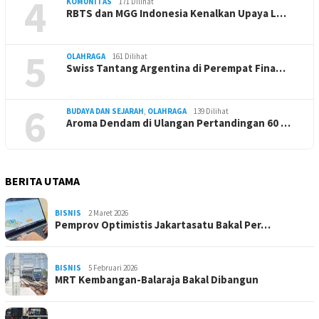
4
KOMUNITAS
171 Dilihat
RBTS dan MGG Indonesia Kenalkan Upaya L…
5
OLAHRAGA
161 Dilihat
Swiss Tantang Argentina di Perempat Fina…
6
BUDAYA DAN SEJARAH
,
OLAHRAGA
139 Dilihat
Aroma Dendam di Ulangan Pertandingan 60 …
BERITA UTAMA
BISNIS
2 Maret 2026
Pemprov Optimistis Jakartasatu Bakal Per…
BISNIS
5 Februari 2026
MRT Kembangan-Balaraja Bakal Dibangun