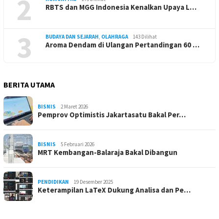
2
RBTS dan MGG Indonesia Kenalkan Upaya L…
3
BUDAYA DAN SEJARAH
,
OLAHRAGA
143 Dilihat
Aroma Dendam di Ulangan Pertandingan 60 …
BERITA UTAMA
BISNIS
2 Maret 2026
Pemprov Optimistis Jakartasatu Bakal Per…
BISNIS
5 Februari 2026
MRT Kembangan-Balaraja Bakal Dibangun
PENDIDIKAN
19 Desember 2025
Keterampilan LaTeX Dukung Analisa dan Pe…