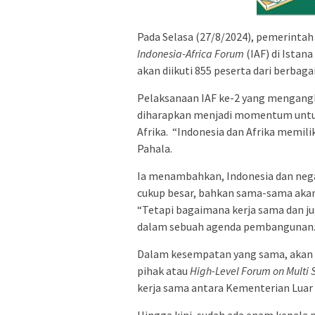
Pada Selasa (27/8/2024), pemerintah
Indonesia-Africa Forum
(IAF) di Istan
akan diikuti 855 peserta dari berbag
Pelaksanaan IAF ke-2 yang mengang
diharapkan menjadi momentum untu
Afrika. “Indonesia dan Afrika memi
Pahala.
Ia menambahkan, Indonesia dan nega
cukup besar, bahkan sama-sama akan
“Tetapi bagaimana kerja sama dan jug
dalam sebuah agenda pembangunan.
Dalam kesempatan yang sama, akan d
pihak atau
High-Level Forum on Multi 
kerja sama antara Kementerian Luar
Hingga kini, sudah ada enam kepala 