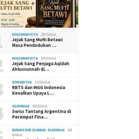
1
KHAZANAH KITA
230 Dilihat
Jejak Sang Mufti Betawi
Masa Pendudukan …
2
KHAZANAH KITA
184 Dilihat
Jejak Sang Penjaga Aqidah
Ahlussunnah di…
3
KOMUNITAS
172 Dilihat
RBTS dan MGG Indonesia
Kenalkan Upaya L…
4
OLAHRAGA
165 Dilihat
Swiss Tantang Argentina di
Perempat Fina…
5
BUDAYA DAN SEJARAH
,
OLAHRAGA
141
Dilihat