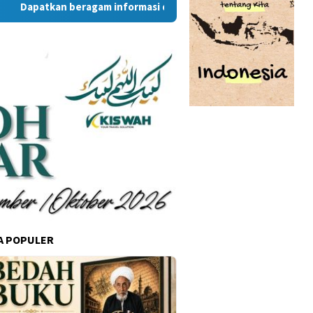
kan beragam informasi dan berita menarik dari situs RambuKot
A POPULER