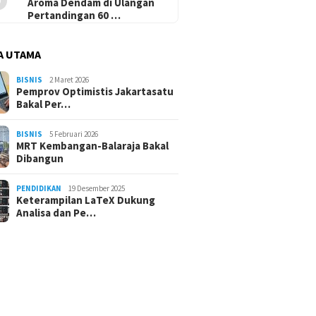
Aroma Dendam di Ulangan
Pertandingan 60 …
A UTAMA
BISNIS
2 Maret 2026
Pemprov Optimistis Jakartasatu
Bakal Per…
BISNIS
5 Februari 2026
MRT Kembangan-Balaraja Bakal
Dibangun
PENDIDIKAN
19 Desember 2025
Keterampilan LaTeX Dukung
Analisa dan Pe…