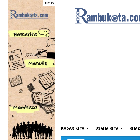
Loncat
tutup
ke
konten
KABAR KITA
USAHA KITA
KHAZ