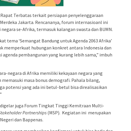
 Rapat Terbatas terkait persiapan penyelenggaraan
a Merdeka Jakarta. Rencananya, forum internasioanl ini
ai negara se-Afrika, termasuk kalangan swasta dan BUMN.
kat tema ‘Semangat Bandung untuk Agenda 2063 Afrika’
k memperkuat hubungan konkret antara Indonesia dan
liki agenda pembangunan yang kurang lebih sama,” imbuh
ra-negara di Afrika memiliki kekayaan negara yang
 memasuki masa bonus demografi. Pahala bilang,
a potensi yang ada ini betul-betul bisa direalisasikan
”
igelar juga Forum Tingkat Tinggi Kemitraan Multi-
Stakeholder Partnerships
(MSP). Kegiatan ini merupakan
 Negeri dan Bappenas.
negara yang memberikan konfirmasi untuk bisa hadir dan