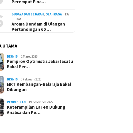
Perempat Fina…
6
BUDAYA DAN SEJARAH
,
OLAHRAGA
139
Dilihat
Aroma Dendam di Ulangan
Pertandingan 60 …
A UTAMA
BISNIS
2 Maret 2026
Pemprov Optimistis Jakartasatu
Bakal Per…
BISNIS
5 Februari 2026
MRT Kembangan-Balaraja Bakal
Dibangun
PENDIDIKAN
19 Desember 2025
Keterampilan LaTeX Dukung
Analisa dan Pe…