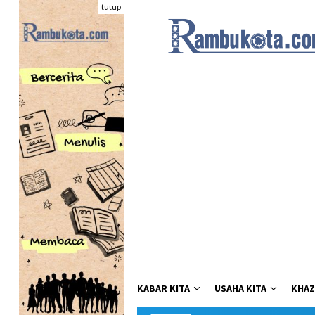
Loncat
tutup
ke
konten
KABAR KITA
USAHA KITA
KHAZ