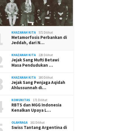
1
KHAZANAH KITA
571 Dilihat
Metamorfosis Perbankan di
Jeddah, dari N…
2
KHAZANAH KITA
228 Dilihat
Jejak Sang Mufti Betawi
Masa Pendudukan …
3
KHAZANAH KITA
180 Dilihat
Jejak Sang Penjaga Aqidah
Ahlussunnah di…
4
KOMUNITAS
171 Dilihat
RBTS dan MGG Indonesia
Kenalkan Upaya L…
5
OLAHRAGA
161 Dilihat
Swiss Tantang Argentina di