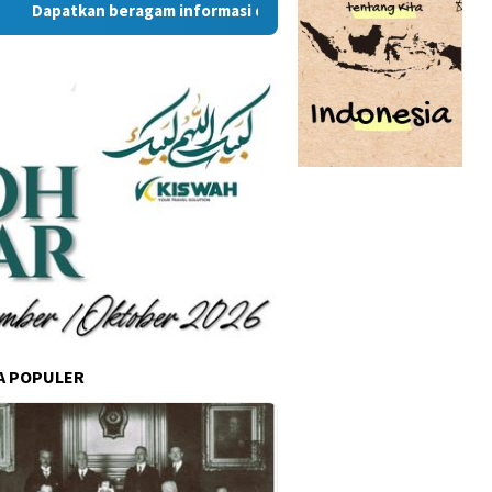
tkan beragam informasi dan berita menarik dari situs RambuKo
A POPULER