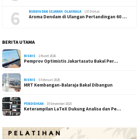
6
BUDAYA DAN SEJARAH
,
OLAHRAGA
137 Dilihat
Aroma Dendam di Ulangan Pertandingan 60 …
BERITA UTAMA
BISNIS
2 Maret 2026
Pemprov Optimistis Jakartasatu Bakal Per…
BISNIS
5 Februari 2026
MRT Kembangan-Balaraja Bakal Dibangun
PENDIDIKAN
19 Desember 2025
Keterampilan LaTeX Dukung Analisa dan Pe…