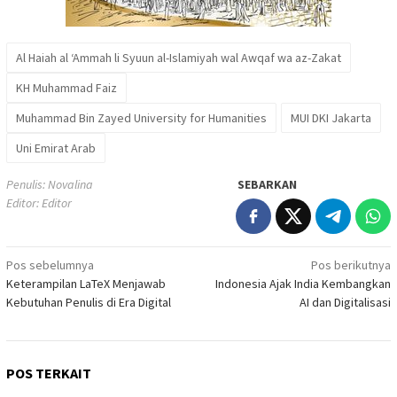
Al Haiah al ‘Ammah li Syuun al-Islamiyah wal Awqaf wa az-Zakat
KH Muhammad Faiz
Muhammad Bin Zayed University for Humanities
MUI DKI Jakarta
Uni Emirat Arab
Penulis: Novalina
SEBARKAN
Editor: Editor
Navigasi
Pos sebelumnya
Pos berikutnya
Keterampilan LaTeX Menjawab
Indonesia Ajak India Kembangkan
pos
Kebutuhan Penulis di Era Digital
AI dan Digitalisasi
POS TERKAIT