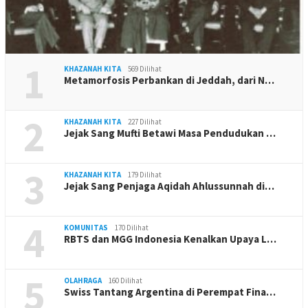
1
KHAZANAH KITA
569 Dilihat
Metamorfosis Perbankan di Jeddah, dari N…
2
KHAZANAH KITA
227 Dilihat
Jejak Sang Mufti Betawi Masa Pendudukan …
3
KHAZANAH KITA
179 Dilihat
Jejak Sang Penjaga Aqidah Ahlussunnah di…
4
KOMUNITAS
170 Dilihat
RBTS dan MGG Indonesia Kenalkan Upaya L…
5
OLAHRAGA
160 Dilihat
Swiss Tantang Argentina di Perempat Fina…