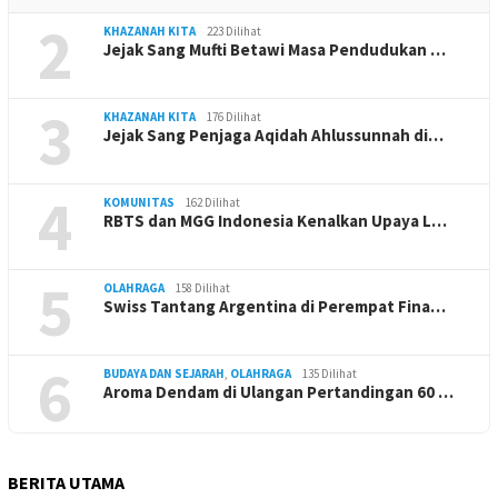
2
KHAZANAH KITA
223 Dilihat
Jejak Sang Mufti Betawi Masa Pendudukan …
3
KHAZANAH KITA
176 Dilihat
Jejak Sang Penjaga Aqidah Ahlussunnah di…
4
KOMUNITAS
162 Dilihat
RBTS dan MGG Indonesia Kenalkan Upaya L…
5
OLAHRAGA
158 Dilihat
Swiss Tantang Argentina di Perempat Fina…
6
BUDAYA DAN SEJARAH
,
OLAHRAGA
135 Dilihat
Aroma Dendam di Ulangan Pertandingan 60 …
BERITA UTAMA