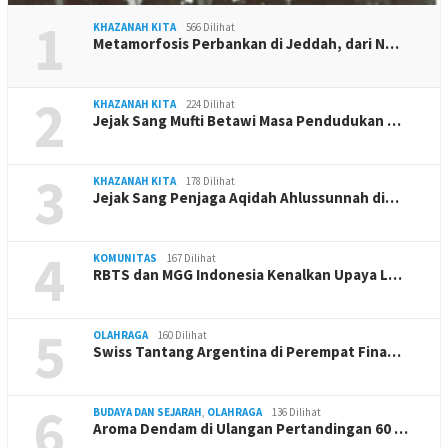
1
KHAZANAH KITA
566 Dilihat
Metamorfosis Perbankan di Jeddah, dari N…
2
KHAZANAH KITA
224 Dilihat
Jejak Sang Mufti Betawi Masa Pendudukan …
3
KHAZANAH KITA
178 Dilihat
Jejak Sang Penjaga Aqidah Ahlussunnah di…
4
KOMUNITAS
167 Dilihat
RBTS dan MGG Indonesia Kenalkan Upaya L…
5
OLAHRAGA
160 Dilihat
Swiss Tantang Argentina di Perempat Fina…
6
BUDAYA DAN SEJARAH
,
OLAHRAGA
136 Dilihat
Aroma Dendam di Ulangan Pertandingan 60 …