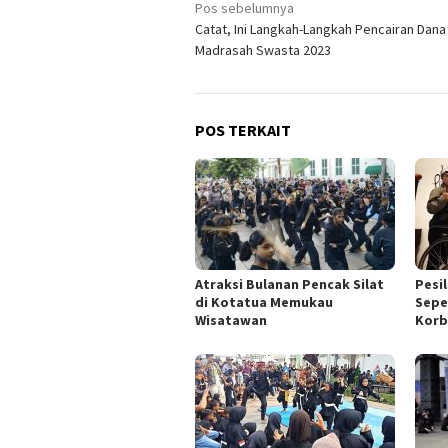
Navigasi
Pos sebelumnya
Catat, Ini Langkah-Langkah Pencairan Dan
pos
Madrasah Swasta 2023
POS TERKAIT
Atraksi Bulanan Pencak Silat
Pesi
di Kotatua Memukau
Sepe
Wisatawan
Korb