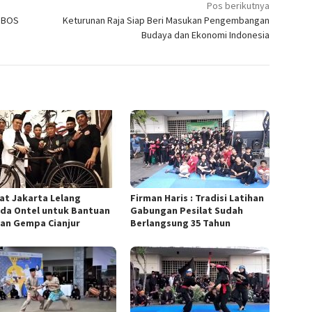
Pos berikutnya
a BOS
Keturunan Raja Siap Beri Masukan Pengembangan
Budaya dan Ekonomi Indonesia
lat Jakarta Lelang
Firman Haris : Tradisi Latihan
da Ontel untuk Bantuan
Gabungan Pesilat Sudah
an Gempa Cianjur
Berlangsung 35 Tahun