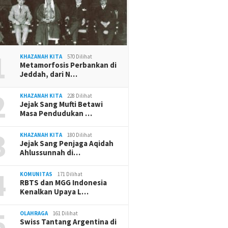
1
KHAZANAH KITA
570 Dilihat
Metamorfosis Perbankan di
Jeddah, dari N…
2
KHAZANAH KITA
228 Dilihat
Jejak Sang Mufti Betawi
Masa Pendudukan …
3
KHAZANAH KITA
180 Dilihat
Jejak Sang Penjaga Aqidah
Ahlussunnah di…
4
KOMUNITAS
171 Dilihat
RBTS dan MGG Indonesia
Kenalkan Upaya L…
5
OLAHRAGA
161 Dilihat
Swiss Tantang Argentina di