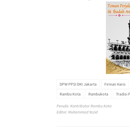
DPW PPSI DKI Jakarta
Firman Haris
Rambu Kota
Rambukota
Tradisi 
Penulis: Kontributor Rambu Kota
Editor: Muhammad Yazid