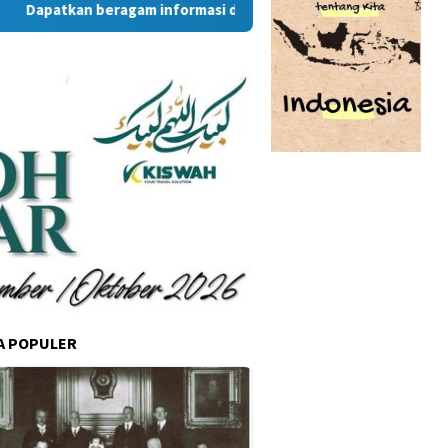
atkan beragam informasi dan berita menarik dari situs RambuK
A POPULER