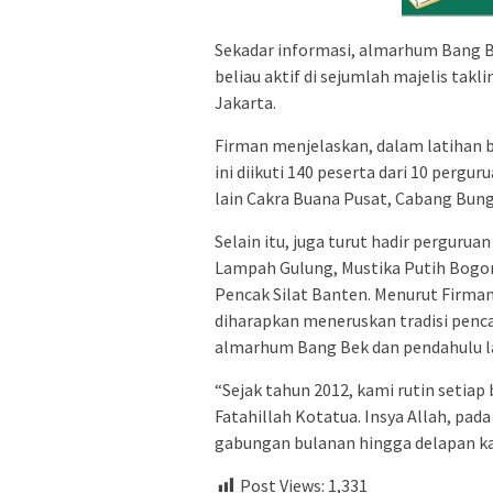
Sekadar informasi, almarhum Bang B
beliau aktif di sejumlah majelis ta
Jakarta.
Firman menjelaskan, dalam latihan b
ini diikuti 140 peserta dari 10 pergur
lain Cakra Buana Pusat, Cabang Bung
Selain itu, juga turut hadir perguru
Lampah Gulung, Mustika Putih Bogor
Pencak Silat Banten. Menurut Firma
diharapkan meneruskan tradisi penca
almarhum Bang Bek dan pendahulu l
“Sejak tahun 2012, kami rutin setia
Fatahillah Kotatua. Insya Allah, pad
gabungan bulanan hingga delapan kal
Post Views:
1,331