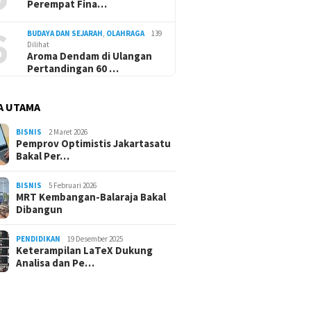
Perempat Fina…
6
BUDAYA DAN SEJARAH
,
OLAHRAGA
139
Dilihat
Aroma Dendam di Ulangan
Pertandingan 60 …
A UTAMA
BISNIS
2 Maret 2026
Pemprov Optimistis Jakartasatu
Bakal Per…
BISNIS
5 Februari 2026
MRT Kembangan-Balaraja Bakal
Dibangun
PENDIDIKAN
19 Desember 2025
Keterampilan LaTeX Dukung
Analisa dan Pe…