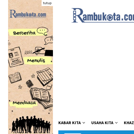
Loncat
tutup
ke
konten
KABAR KITA
USAHA KITA
KHAZ