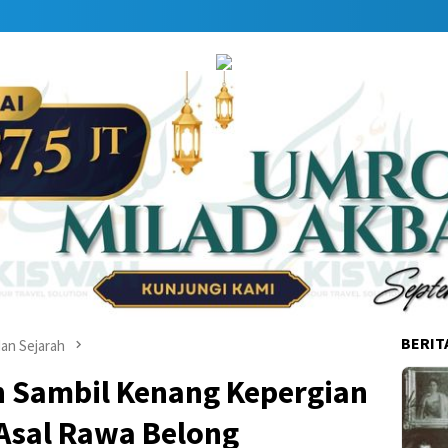
Dap
BERIT
an Sejarah
n Sambil Kenang Kepergian
Asal Rawa Belong