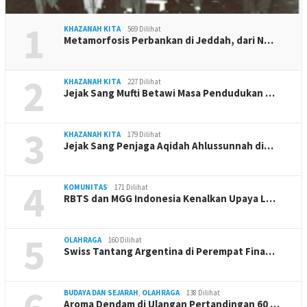
1
KHAZANAH KITA
569 Dilihat
Metamorfosis Perbankan di Jeddah, dari N…
2
KHAZANAH KITA
227 Dilihat
Jejak Sang Mufti Betawi Masa Pendudukan …
3
KHAZANAH KITA
179 Dilihat
Jejak Sang Penjaga Aqidah Ahlussunnah di…
4
KOMUNITAS
171 Dilihat
RBTS dan MGG Indonesia Kenalkan Upaya L…
5
OLAHRAGA
160 Dilihat
Swiss Tantang Argentina di Perempat Fina…
BUDAYA DAN SEJARAH
,
OLAHRAGA
138 Dilihat
Aroma Dendam di Ulangan Pertandingan 60 …