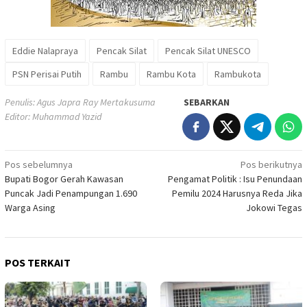
Eddie Nalapraya
Pencak Silat
Pencak Silat UNESCO
PSN Perisai Putih
Rambu
Rambu Kota
Rambukota
Penulis: Agus Japra Ray Mertakusuma
SEBARKAN
Editor: Muhammad Yazid
Navigasi
Pos sebelumnya
Pos berikutnya
Bupati Bogor Gerah Kawasan
Pengamat Politik : Isu Penundaan
pos
Puncak Jadi Penampungan 1.690
Pemilu 2024 Harusnya Reda Jika
Warga Asing
Jokowi Tegas
POS TERKAIT