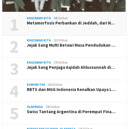
1
KHAZANAH KITA
548 Dilihat
Metamorfosis Perbankan di Jeddah, dari N…
2
KHAZANAH KITA
223 Dilihat
Jejak Sang Mufti Betawi Masa Pendudukan …
3
KHAZANAH KITA
176 Dilihat
Jejak Sang Penjaga Aqidah Ahlussunnah di…
4
KOMUNITAS
162 Dilihat
RBTS dan MGG Indonesia Kenalkan Upaya L…
5
OLAHRAGA
158 Dilihat
Swiss Tantang Argentina di Perempat Fina…
BUDAYA DAN SEJARAH
,
OLAHRAGA
135 Dilihat