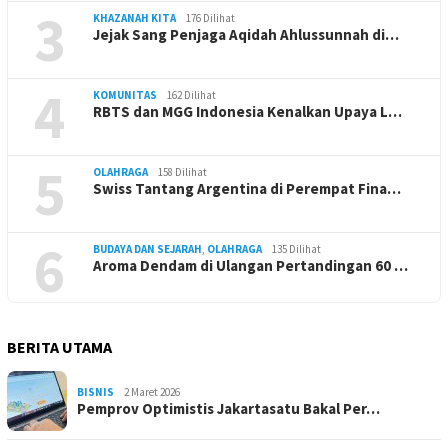
3
KHAZANAH KITA
176 Dilihat
Jejak Sang Penjaga Aqidah Ahlussunnah di…
4
KOMUNITAS
162 Dilihat
RBTS dan MGG Indonesia Kenalkan Upaya L…
5
OLAHRAGA
158 Dilihat
Swiss Tantang Argentina di Perempat Fina…
6
BUDAYA DAN SEJARAH
,
OLAHRAGA
135 Dilihat
Aroma Dendam di Ulangan Pertandingan 60 …
BERITA UTAMA
BISNIS
2 Maret 2026
Pemprov Optimistis Jakartasatu Bakal Per…