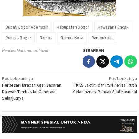
Bupati Bogor Ade Yasin
Kabupaten Bogor
Kawasan Puncak
Puncak Bogor
Rambu
Rambu Kota
Rambukota
Penulis: Muhammad Yazid
SEBARKAN
Navigasi
Pos sebelumnya
Pos berikutnya
Perbesar Harapan Agar Sasaran
FKKS Jaktim dan PSN Perisai Putih
pos
Dakwah Tembus ke Generasi
Gelar Invitasi Pencak Silat Nasional
Selanjutnya