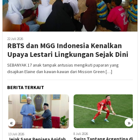
22 Juli 2026
RBTS dan MGG Indonesia Kenalkan
Upaya Lestari Lingkungan Sejak Dini
SEBANYAK 17 anak tampak antusias mengikuti paparan yang
disajikan Elaine dan kawan-kawan dari Mission Green […]
BERITA TERKAIT
«
»
8 Juli 2026
8
13 Juli 2026
Swiss Tantang Argentina di
J
Jejak Sang Penjaga Aqidah