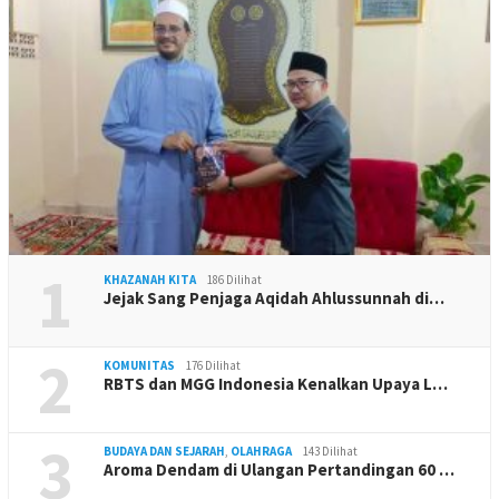
1
KHAZANAH KITA
186 Dilihat
Jejak Sang Penjaga Aqidah Ahlussunnah di…
2
KOMUNITAS
176 Dilihat
RBTS dan MGG Indonesia Kenalkan Upaya L…
3
BUDAYA DAN SEJARAH
,
OLAHRAGA
143 Dilihat
Aroma Dendam di Ulangan Pertandingan 60 …