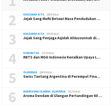
1
2
KHAZANAH KITA
229 Dilihat
Jejak Sang Mufti Betawi Masa Pendudukan …
3
KHAZANAH KITA
184 Dilihat
Jejak Sang Penjaga Aqidah Ahlussunnah di…
4
KOMUNITAS
172 Dilihat
RBTS dan MGG Indonesia Kenalkan Upaya L…
5
OLAHRAGA
164 Dilihat
Swiss Tantang Argentina di Perempat Fina…
6
BUDAYA DAN SEJARAH
,
OLAHRAGA
141 Dilihat
Aroma Dendam di Ulangan Pertandingan 60 …