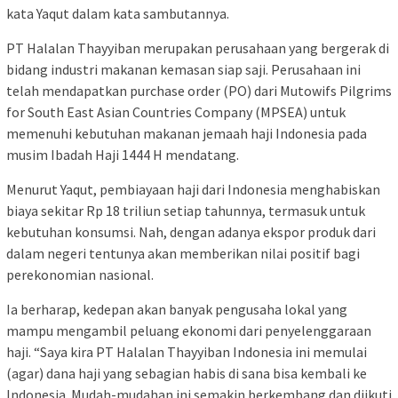
kata Yaqut dalam kata sambutannya.
PT Halalan Thayyiban merupakan perusahaan yang bergerak di
bidang industri makanan kemasan siap saji. Perusahaan ini
telah mendapatkan purchase order (PO) dari Mutowifs Pilgrims
for South East Asian Countries Company (MPSEA) untuk
memenuhi kebutuhan makanan jemaah haji Indonesia pada
musim Ibadah Haji 1444 H mendatang.
Menurut Yaqut, pembiayaan haji dari Indonesia menghabiskan
biaya sekitar Rp 18 triliun setiap tahunnya, termasuk untuk
kebutuhan konsumsi. Nah, dengan adanya ekspor produk dari
dalam negeri tentunya akan memberikan nilai positif bagi
perekonomian nasional.
Ia berharap, kedepan akan banyak pengusaha lokal yang
mampu mengambil peluang ekonomi dari penyelenggaraan
haji. “Saya kira PT Halalan Thayyiban Indonesia ini memulai
(agar) dana haji yang sebagian habis di sana bisa kembali ke
Indonesia. Mudah-mudahan ini semakin berkembang dan diikuti