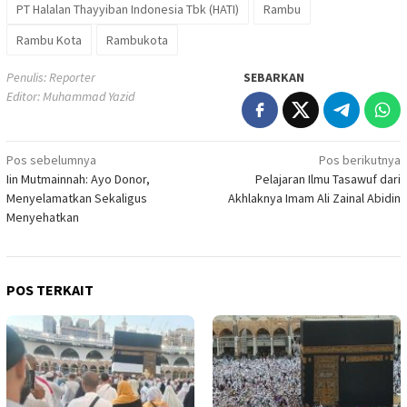
PT Halalan Thayyiban Indonesia Tbk (HATI)
Rambu
Rambu Kota
Rambukota
Penulis: Reporter
SEBARKAN
Editor: Muhammad Yazid
Navigasi
Pos sebelumnya
Pos berikutnya
Iin Mutmainnah: Ayo Donor,
Pelajaran Ilmu Tasawuf dari
pos
Menyelamatkan Sekaligus
Akhlaknya Imam Ali Zainal Abidin
Menyehatkan
POS TERKAIT