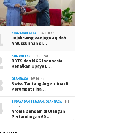
1
KHAZANAH KITA
184 Dilihat
Jejak Sang Penjaga Aqidah
Ahlussunnah di…
2
KOMUNITAS
173 Dilihat
RBTS dan MGG Indonesia
Kenalkan Upaya L…
3
OLAHRAGA
165 Dilihat
Swiss Tantang Argentina di
Perempat Fina…
4
BUDAYA DAN SEJARAH
,
OLAHRAGA
141
Dilihat
Aroma Dendam di Ulangan
Pertandingan 60 …
A UTAMA