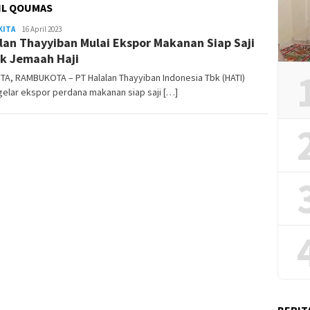
IL QOUMAS
KITA
REDAKSI
16 April 2023
lan Thayyiban Mulai Ekspor Makanan Siap Saji
RAMBUKOTA
k Jemaah Haji
A, RAMBUKOTA – PT Halalan Thayyiban Indonesia Tbk (HATI)
elar ekspor perdana makanan siap saji […]
BERIT