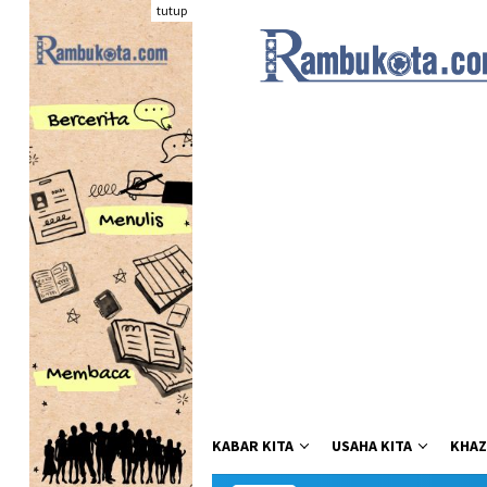
Loncat
tutup
ke
konten
KABAR KITA
USAHA KITA
KHAZ