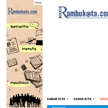
Loncat
tutup
ke
konten
KABAR KITA
USAHA KITA
KHAZ