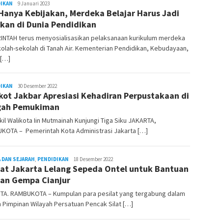
DIKAN
Rambu
9 Januari 2023
Hanya Kebijakan, Merdeka Belajar Harus Jadi
Kota
kan di Dunia Pendidikan
INTAH terus menyosialisasikan pelaksanaan kurikulum merdeka
olah-sekolah di Tanah Air. Kementerian Pendidikan, Kebudayaan,
 […]
DIKAN
REDAKSI
30 Desember 2022
ot Jakbar Apresiasi Kehadiran Perpustakaan di
RAMBUKOTA
gah Pemukiman
kil Walikota Iin Mutmainah Kunjungi Tiga Siku JAKARTA,
KOTA – Pemerintah Kota Administrasi Jakarta […]
 DAN SEJARAH
,
PENDIDIKAN
REDAKSI
18 Desember 2022
lat Jakarta Lelang Sepeda Ontel untuk Bantuan
RAMBUKOTA
an Gempa Cianjur
TA. RAMBUKOTA – Kumpulan para pesilat yang tergabung dalam
Pimpinan Wilayah Persatuan Pencak Silat […]