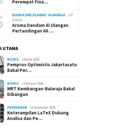
Perempat Fina…
6
BUDAYA DAN SEJARAH
,
OLAHRAGA
137
Dilihat
Aroma Dendam di Ulangan
Pertandingan 60 …
A UTAMA
BISNIS
2 Maret 2026
Pemprov Optimistis Jakartasatu
Bakal Per…
BISNIS
5 Februari 2026
MRT Kembangan-Balaraja Bakal
Dibangun
PENDIDIKAN
19 Desember 2025
Keterampilan LaTeX Dukung
Analisa dan Pe…