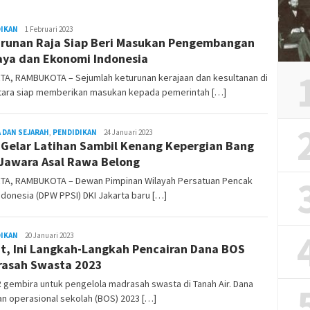
DIKAN
Rambu
1 Februari 2023
runan Raja Siap Beri Masukan Pengembangan
Kota
ya dan Ekonomi Indonesia
TA, RAMBUKOTA – Sejumlah keturunan kerajaan dan kesultanan di
tara siap memberikan masukan kepada pemerintah […]
 DAN SEJARAH
,
PENDIDIKAN
Rambu
24 Januari 2023
 Gelar Latihan Sambil Kenang Kepergian Bang
Kota
Jawara Asal Rawa Belong
TA, RAMBUKOTA – Dewan Pimpinan Wilayah Persatuan Pencak
Indonesia (DPW PPSI) DKI Jakarta baru […]
DIKAN
REDAKSI
20 Januari 2023
t, Ini Langkah-Langkah Pencairan Dana BOS
RAMBUKOTA
asah Swasta 2023
gembira untuk pengelola madrasah swasta di Tanah Air. Dana
n operasional sekolah (BOS) 2023 […]