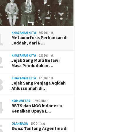
1
KHAZANAH KITA
567 Dilihat
Metamorfosis Perbankan di
Jeddah, dari N…
2
KHAZANAH KITA
226 Dilihat
Jejak Sang Mufti Betawi
Masa Pendudukan …
3
KHAZANAH KITA
179 Dilihat
Jejak Sang Penjaga Aqidah
Ahlussunnah di…
4
KOMUNITAS
169 Dilihat
RBTS dan MGG Indonesia
Kenalkan Upaya L…
5
OLAHRAGA
160 Dilihat
Swiss Tantang Argentina di