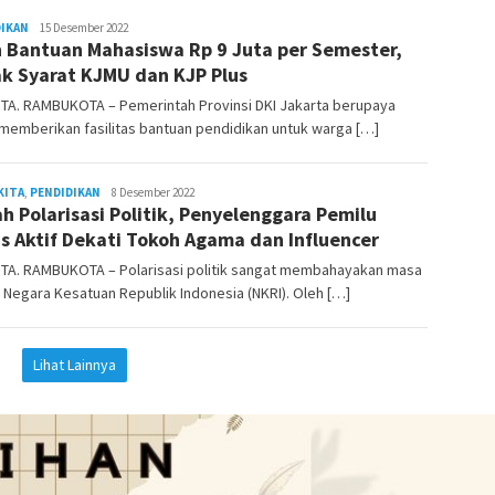
DIKAN
REDAKSI
15 Desember 2022
n Bantuan Mahasiswa Rp 9 Juta per Semester,
RAMBUKOTA
k Syarat KJMU dan KJP Plus
TA. RAMBUKOTA – Pemerintah Provinsi DKI Jakarta berupaya
memberikan fasilitas bantuan pendidikan untuk warga […]
KITA
,
PENDIDIKAN
REDAKSI
8 Desember 2022
h Polarisasi Politik, Penyelenggara Pemilu
RAMBUKOTA
s Aktif Dekati Tokoh Agama dan Influencer
TA. RAMBUKOTA – Polarisasi politik sangat membahayakan masa
Negara Kesatuan Republik Indonesia (NKRI). Oleh […]
Lihat Lainnya