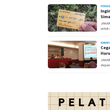
PENDI
Ingi
Sima
JAKAR
untuk 
KABAR 
Cega
Haru
JAKAR
depan 