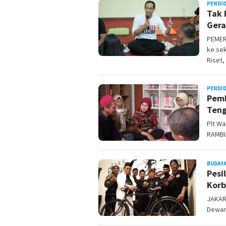
PENDI
Tak 
Gera
PEMER
ke sek
Riset,
PENDI
Pemk
Ten
Plt Wa
RAMBU
BUDAYA
Pesi
Korb
JAKAR
Dewan 