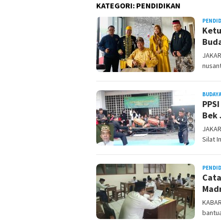
KATEGORI:
PENDIDIKAN
PENDI
Ketu
Buda
JAKAR
nusan
BUDAYA
PPSI
Bek 
JAKAR
Silat 
PENDI
Cata
Madr
KABAR 
bantua