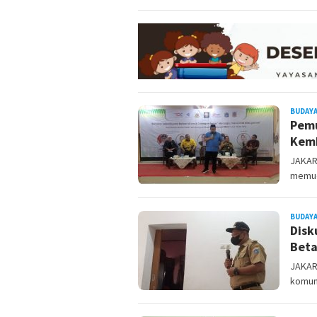
BUDAYA
Pemu
Kem
JAKART
memud
BUDAYA
Disk
Beta
JAKAR
komuni