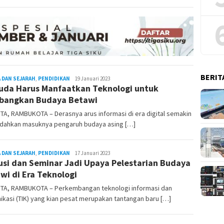
BERIT
 DAN SEJARAH
,
PENDIDIKAN
Rambu
19 Januari 2023
da Harus Manfaatkan Teknologi untuk
Kota
bangkan Budaya Betawi
A, RAMBUKOTA – Derasnya arus informasi di era digital semakin
ahkan masuknya pengaruh budaya asing […]
 DAN SEJARAH
,
PENDIDIKAN
Rambu
17 Januari 2023
usi dan Seminar Jadi Upaya Pelestarian Budaya
Kota
wi di Era Teknologi
TA, RAMBUKOTA – Perkembangan teknologi informasi dan
kasi (TIK) yang kian pesat merupakan tantangan baru […]