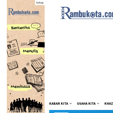
Loncat
tutup
ke
konten
KABAR KITA
USAHA KITA
KHAZ