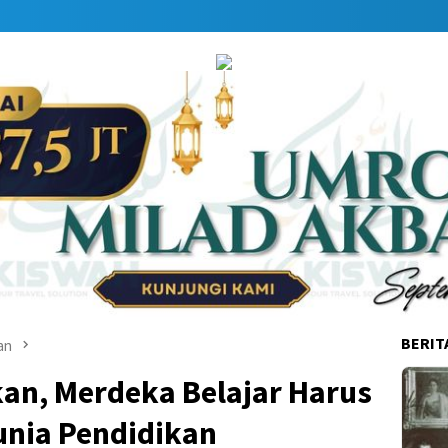
Dapa
BERIT
an
an, Merdeka Belajar Harus
unia Pendidikan