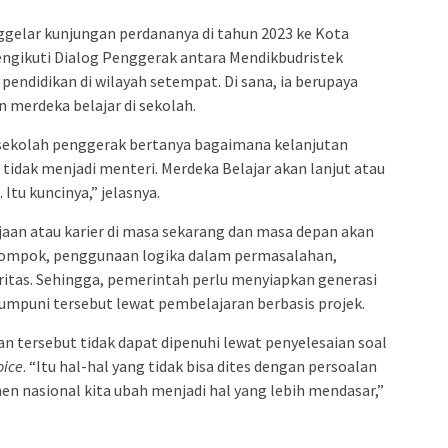
gelar kunjungan perdananya di tahun 2023 ke Kota
ngikuti Dialog Penggerak antara Mendikbudristek
ndidikan di wilayah setempat. Di sana, ia berupaya
 merdeka belajar di sekolah.
sekolah penggerak bertanya bagaimana kelanjutan
h tidak menjadi menteri. Merdeka Belajar akan lanjut atau
 Itu kuncinya,” jelasnya.
aan atau karier di masa sekarang dan masa depan akan
ompok, penggunaan logika dalam permasalahan,
itas. Sehingga, pemerintah perlu menyiapkan generasi
puni tersebut lewat pembelajaran berbasis projek.
 tersebut tidak dapat dipenuhi lewat penyelesaian soal
oice
. “Itu hal-hal yang tidak bisa dites dengan persoalan
en nasional kita ubah menjadi hal yang lebih mendasar,”