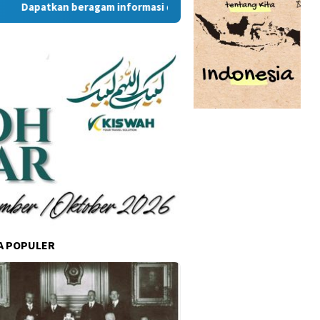
tkan beragam informasi dan berita menarik dari situs RambuKo
A POPULER