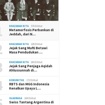
1
KHAZANAH KITA
574 Dilihat
Metamorfosis Perbankan di
Jeddah, dari N…
2
KHAZANAH KITA
229 Dilihat
Jejak Sang Mufti Betawi
Masa Pendudukan …
3
KHAZANAH KITA
184 Dilihat
Jejak Sang Penjaga Aqidah
Ahlussunnah di…
4
KOMUNITAS
172 Dilihat
RBTS dan MGG Indonesia
Kenalkan Upaya L…
5
OLAHRAGA
164 Dilihat
Swiss Tantang Argentina di