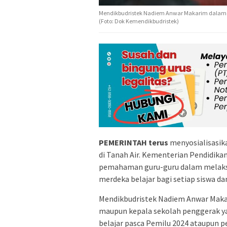
Mendikbudristek Nadiem Anwar Makarim dalam k
(Foto: Dok Kemendikbudristek)
PEMERINTAH
terus
menyosialisasik
di Tanah Air. Kementerian Pendidika
pemahaman guru-guru dalam melaks
merdeka belajar bagi setiap siswa d
Mendikbudristek Nadiem Anwar Maka
maupun kepala sekolah penggerak y
belajar pasca Pemilu 2024 ataupun p