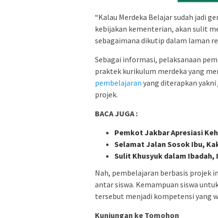
“Kalau Merdeka Belajar sudah jadi g
kebijakan kementerian, akan sulit 
sebagaimana dikutip dalam laman res
Sebagai informasi, pelaksanaan pem
praktek kurikulum merdeka yang men
pembelajaran
yang diterapkan yakni
projek.
BACA JUGA :
Pemkot Jakbar Apresiasi Ke
Selamat Jalan Sosok Ibu, Ka
Sulit Khusyuk dalam Ibadah, I
Nah, pembelajaran berbasis projek i
antar siswa. Kemampuan siswa untuk
tersebut menjadi kompetensi yang wa
Kunjungan ke Tomohon