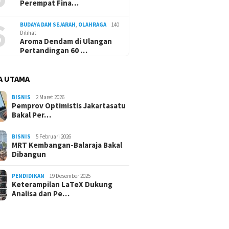
Perempat Fina…
6
BUDAYA DAN SEJARAH
,
OLAHRAGA
140
Dilihat
Aroma Dendam di Ulangan
Pertandingan 60 …
A UTAMA
BISNIS
2 Maret 2026
Pemprov Optimistis Jakartasatu
Bakal Per…
BISNIS
5 Februari 2026
MRT Kembangan-Balaraja Bakal
Dibangun
PENDIDIKAN
19 Desember 2025
Keterampilan LaTeX Dukung
Analisa dan Pe…