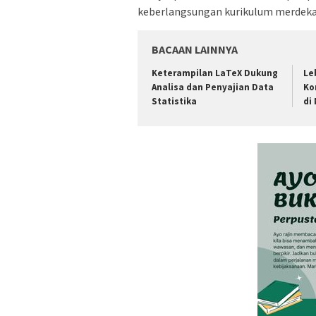
keberlangsungan kurikulum merdeka b
BACAAN LAINNYA
Keterampilan LaTeX Dukung
Le
Analisa dan Penyajian Data
Ko
Statistika
di