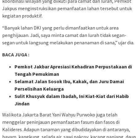
koordinasi wilayah yang diikuti para camat dan lurah, Pemkot
Jakpus menginstruksikan pemanfaatan lahan tersebut untuk
kegiatan produktif.
“Banyak lahan DKI yang perlu dimanfaatkan untuk area
penghijauan. Jadi, saya minta camat dan lurah tidak segan-
segan untuk langsung melakukan penanaman di sana,” ujar dia.
BACA JUGA :
Pemkot Jakbar Apresiasi Kehadiran Perpustakaan di
Tengah Pemukiman
Selamat Jalan Sosok Ibu, Kakak, dan Juru Damai
Perselisihan Keluarga
Sulit Khusyuk dalam Ibadah, Ini Kiat-Kiat dari Habib
Jindan
Walikota Jakarta Barat Yani Wahyu Purwoko juga telah
menggelar peninjauan pemanfaatan fasum dan fasos di
Kalideres. Adapun tanaman yang dibudidayakan di antaranya,
bayam, kangkung, selada air, sawi pakcoy, kacang panjang, daun