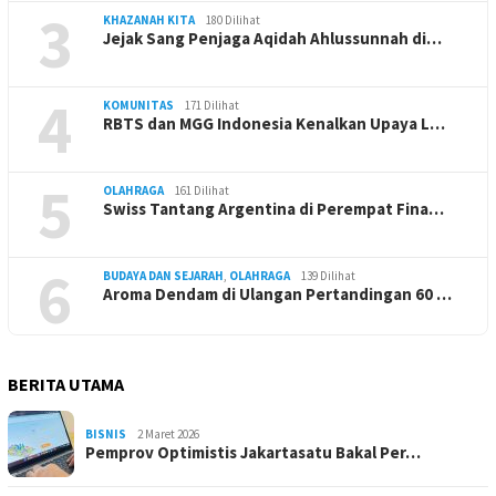
3
KHAZANAH KITA
180 Dilihat
Jejak Sang Penjaga Aqidah Ahlussunnah di…
4
KOMUNITAS
171 Dilihat
RBTS dan MGG Indonesia Kenalkan Upaya L…
5
OLAHRAGA
161 Dilihat
Swiss Tantang Argentina di Perempat Fina…
6
BUDAYA DAN SEJARAH
,
OLAHRAGA
139 Dilihat
Aroma Dendam di Ulangan Pertandingan 60 …
BERITA UTAMA
BISNIS
2 Maret 2026
Pemprov Optimistis Jakartasatu Bakal Per…