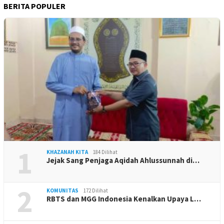
BERITA POPULER
1
KHAZANAH KITA
184 Dilihat
Jejak Sang Penjaga Aqidah Ahlussunnah di…
2
KOMUNITAS
172 Dilihat
RBTS dan MGG Indonesia Kenalkan Upaya L…