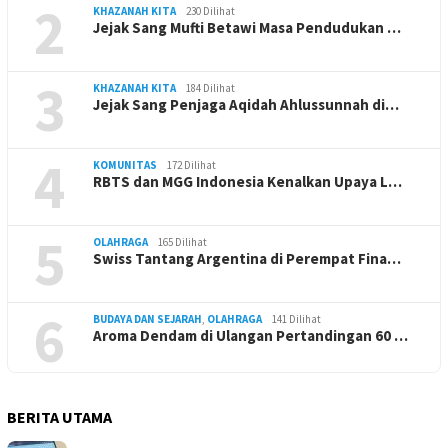
2
KHAZANAH KITA
230 Dilihat
Jejak Sang Mufti Betawi Masa Pendudukan …
3
KHAZANAH KITA
184 Dilihat
Jejak Sang Penjaga Aqidah Ahlussunnah di…
4
KOMUNITAS
172 Dilihat
RBTS dan MGG Indonesia Kenalkan Upaya L…
5
OLAHRAGA
165 Dilihat
Swiss Tantang Argentina di Perempat Fina…
6
BUDAYA DAN SEJARAH
,
OLAHRAGA
141 Dilihat
Aroma Dendam di Ulangan Pertandingan 60 …
BERITA UTAMA