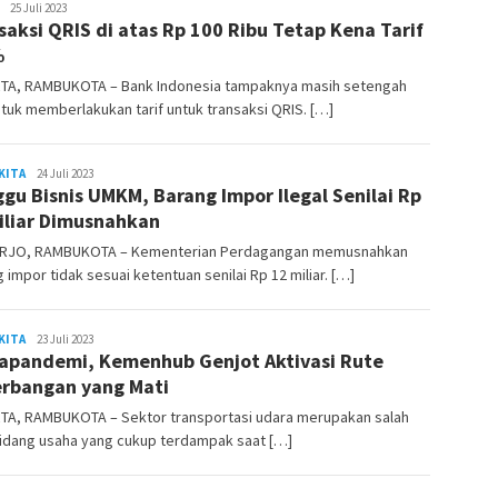
REDAKSI
25 Juli 2023
saksi QRIS di atas Rp 100 Ribu Tetap Kena Tarif
RAMBUKOTA
%
TA, RAMBUKOTA – Bank Indonesia tampaknya masih setengah
ntuk memberlakukan tarif untuk transaksi QRIS. […]
KITA
REDAKSI
24 Juli 2023
gu Bisnis UMKM, Barang Impor Ilegal Senilai Rp
RAMBUKOTA
iliar Dimusnahkan
RJO, RAMBUKOTA – Kementerian Perdagangan memusnahkan
 impor tidak sesuai ketentuan senilai Rp 12 miliar. […]
KITA
REDAKSI
23 Juli 2023
apandemi, Kemenhub Genjot Aktivasi Rute
RAMBUKOTA
rbangan yang Mati
TA, RAMBUKOTA – Sektor transportasi udara merupakan salah
bidang usaha yang cukup terdampak saat […]