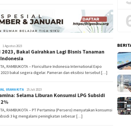
BERIT
REDAKSI
1 Agustus 2023
I 2023, Bakal Gairahkan Lagi Bisnis Tanaman
RAMBUKOTA
 Indonesia
A, RAMBUKOTA – Floriculture Indonesia International Expo
) 2023 bakal segera digelar. Pameran dan eksibisi tersebut […]
NAL
,
USAHA KITA
REDAKSI
25 Juli 2023
amina: Selama Liburan Konsumsi LPG Subsidi
RAMBUKOTA
k 2%
TA, RAMBUKOTA – PT Pertamina (Persero) menyatakan konsumsi
ubsidi 3 kg mengalami peningkatan sebesar […]