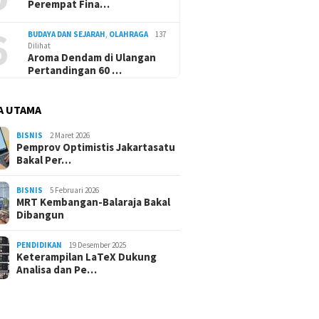
Perempat Fina…
6
BUDAYA DAN SEJARAH
,
OLAHRAGA
137
Dilihat
Aroma Dendam di Ulangan
Pertandingan 60 …
A UTAMA
BISNIS
2 Maret 2026
Pemprov Optimistis Jakartasatu
Bakal Per…
BISNIS
5 Februari 2026
MRT Kembangan-Balaraja Bakal
Dibangun
PENDIDIKAN
19 Desember 2025
Keterampilan LaTeX Dukung
Analisa dan Pe…