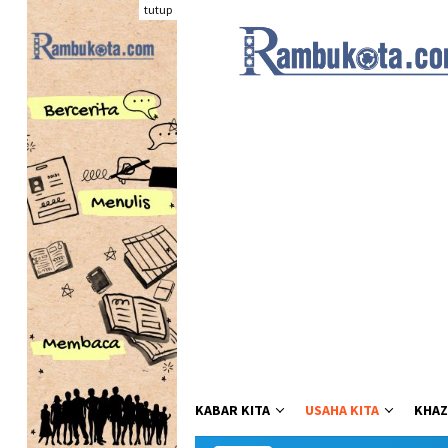
Loncat
tutup
ke
konten
KABAR KITA
USAHA KITA
KHAZ