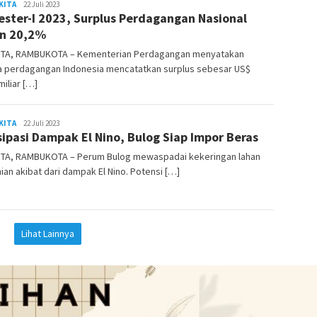
KITA
REDAKSI
22 Juli 2023
ster-I 2023, Surplus Perdagangan Nasional
RAMBUKOTA
n 20,2%
TA, RAMBUKOTA – Kementerian Perdagangan menyatakan
a perdagangan Indonesia mencatatkan surplus sebesar US$
miliar […]
KITA
REDAKSI
22 Juli 2023
sipasi Dampak El Nino, Bulog Siap Impor Beras
RAMBUKOTA
TA, RAMBUKOTA – Perum Bulog mewaspadai kekeringan lahan
ian akibat dari dampak El Nino. Potensi […]
Lihat Lainnya