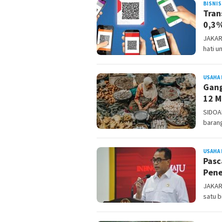
BISNIS
Tran
0,3
JAKAR
hati u
USAHA 
Gang
12 M
SIDOA
barang
USAHA 
Pasc
Pene
JAKAR
satu 