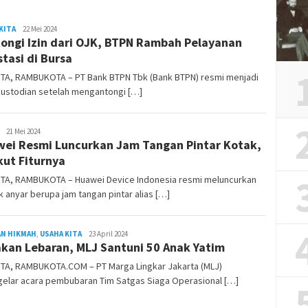
KITA
REDAKSI
22 Mei 2024
ongi Izin dari OJK, BTPN Rambah Pelayanan
RAMBUKOTA
stasi di Bursa
TA, RAMBUKOTA – PT Bank BTPN Tbk (Bank BTPN) resmi menjadi
kustodian setelah mengantongi […]
REDAKSI
21 Mei 2024
ei Resmi Luncurkan Jam Tangan Pintar Kotak,
RAMBUKOTA
kut Fiturnya
TA, RAMBUKOTA – Huawei Device Indonesia resmi meluncurkan
 anyar berupa jam tangan pintar alias […]
AN HIKMAH
,
USAHA KITA
REDAKSI
23 April 2024
kan Lebaran, MLJ Santuni 50 Anak Yatim
RAMBUKOTA
TA, RAMBUKOTA.COM – PT Marga Lingkar Jakarta (MLJ)
elar acara pembubaran Tim Satgas Siaga Operasional […]