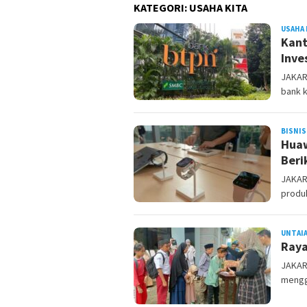
KATEGORI:
USAHA KITA
USAHA 
Kant
Inve
JAKAR
bank 
BISNIS
Huaw
Beri
JAKAR
produk
UNTAI
Raya
JAKAR
mengg