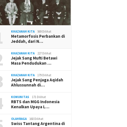
1
KHAZANAH KITA
569 Dilihat
Metamorfosis Perbankan di
Jeddah, dari N…
2
KHAZANAH KITA
227 Dilihat
Jejak Sang Mufti Betawi
Masa Pendudukan …
3
KHAZANAH KITA
179 Dilihat
Jejak Sang Penjaga Aqidah
Ahlussunnah di…
4
KOMUNITAS
171 Dilihat
RBTS dan MGG Indonesia
Kenalkan Upaya L…
5
OLAHRAGA
160 Dilihat
Swiss Tantang Argentina di