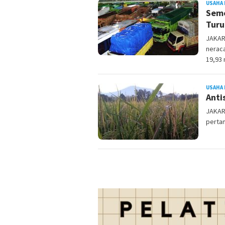
USAHA 
Seme
Turu
JAKAR
nerac
19,93 
USAHA 
Anti
JAKAR
pertan