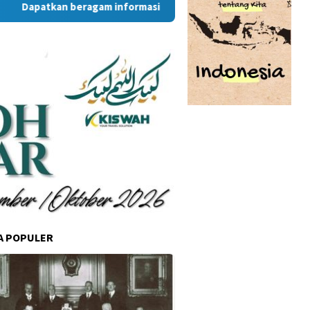
tkan beragam informasi dan berita menarik dari situs RambuKo
A POPULER