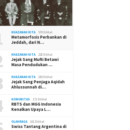
1
KHAZANAH KITA
570 Dilihat
Metamorfosis Perbankan di
Jeddah, dari N…
2
KHAZANAH KITA
228 Dilihat
Jejak Sang Mufti Betawi
Masa Pendudukan …
3
KHAZANAH KITA
180 Dilihat
Jejak Sang Penjaga Aqidah
Ahlussunnah di…
4
KOMUNITAS
171 Dilihat
RBTS dan MGG Indonesia
Kenalkan Upaya L…
5
OLAHRAGA
161 Dilihat
Swiss Tantang Argentina di