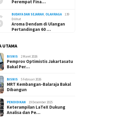
Perempat Fina…
6
BUDAYA DAN SEJARAH
,
OLAHRAGA
139
Dilihat
Aroma Dendam di Ulangan
Pertandingan 60 …
A UTAMA
BISNIS
2 Maret 2026
Pemprov Optimistis Jakartasatu
Bakal Per…
BISNIS
5 Februari 2026
MRT Kembangan-Balaraja Bakal
Dibangun
PENDIDIKAN
19 Desember 2025
Keterampilan LaTeX Dukung
Analisa dan Pe…