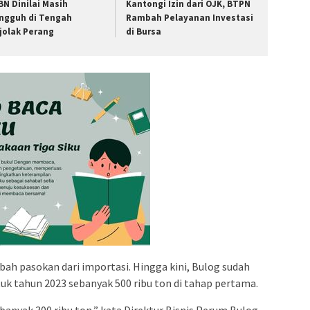
BN Dinilai Masih
Kantongi Izin dari OJK, BTPN
ngguh di Tengah
Rambah Pelayanan Investasi
jolak Perang
di Bursa
ah pasokan dari importasi. Hingga kini, Bulog sudah
k tahun 2023 sebanyak 500 ribu ton di tahap pertama.
ebanyak 300 ribu ton,” kata Direktur Bisnis Perum Bulog