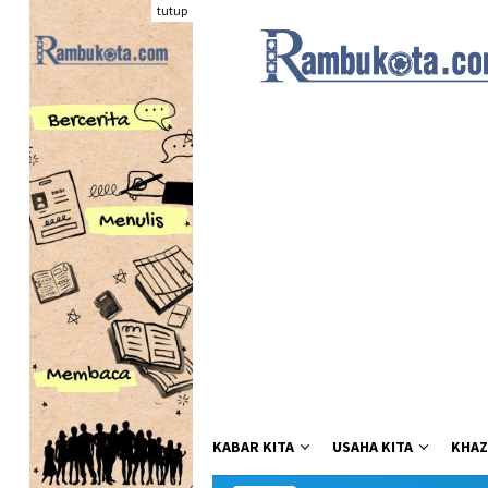
Loncat
tutup
ke
konten
KABAR KITA
USAHA KITA
KHAZ