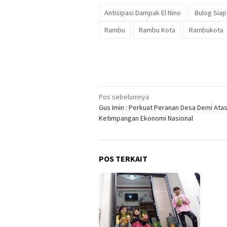
Antisipasi Dampak El Nino
Bulog Siap
Rambu
Rambu Kota
Rambukota
Navigasi
Pos sebelumnya
Gus Imin : Perkuat Peranan Desa Demi Atas
pos
Ketimpangan Ekonomi Nasional
POS TERKAIT