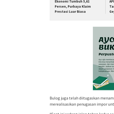
Ekonomi Tumbuh 5,61
AP
Persen, Purbaya Klaim
Ta
Prestasi Luar Biasa
Ge
Bulog juga telah diitugaskan menamb
merealisasikan penugasan impor untu
“Saat ini sedang jalan tahap kedua s