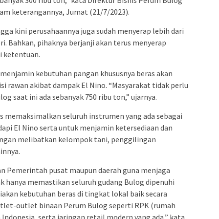
lam keterangannya, Jumat (21/7/2023).
ngga kini perusahaannya juga sudah menyerap lebih dari
ri. Bahkan, pihaknya berjanji akan terus menyerap
i ketentuan.
a menjamin kebutuhan pangan khususnya beras akan
si rawan akibat dampak El Nino. “Masyarakat tidak perlu
log saat ini ada sebanyak 750 ribu ton,” ujarnya.
us memaksimalkan seluruh instrumen yang ada sebagai
api El Nino serta untuk menjamin ketersediaan dan
ngan melibatkan kelompok tani, penggilingan
ainnya.
gan Pemerintah pusat maupun daerah guna menjaga
ak hanya memastikan seluruh gudang Bulog dipenuhi
akan kebutuhan beras di tingkat lokal baik secara
utlet-outlet binaan Perum Bulog seperti RPK (rumah
 Indonesia, serta jaringan retail modern yang ada,” kata