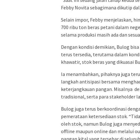
Febby Novita sebagimana dikutip da
Selain impor, Febby menjelaskan, hi
700 ribu ton beras petani dalam nege
selama produksi masih ada dan sesua
Dengan kondisi demikian, Bulog bis
terus tersedia, terutama dalam kondi
khawatir, stok beras yang dikuasai Bu
Ia menambahkan, pihaknya juga ter
langkah antisipasi bersama menghad
keterjangkauan pangan. Misalnya de
tradisional, serta para stakeholder l
Bulog juga terus berkoordinasi den
pemerataan ketersediaan stok. “Tid
oleh stok, namun Bulog juga menyedi
offline maupun online dan melalui o
pangan kita) yang tersebar di seluruh