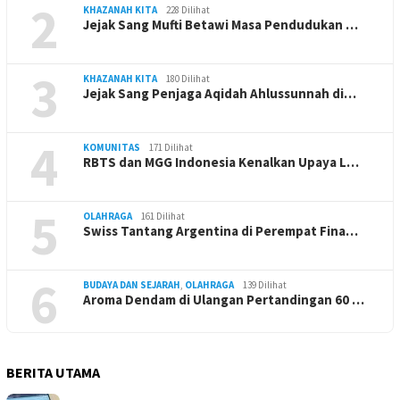
2
KHAZANAH KITA
228 Dilihat
Jejak Sang Mufti Betawi Masa Pendudukan …
3
KHAZANAH KITA
180 Dilihat
Jejak Sang Penjaga Aqidah Ahlussunnah di…
4
KOMUNITAS
171 Dilihat
RBTS dan MGG Indonesia Kenalkan Upaya L…
5
OLAHRAGA
161 Dilihat
Swiss Tantang Argentina di Perempat Fina…
6
BUDAYA DAN SEJARAH
,
OLAHRAGA
139 Dilihat
Aroma Dendam di Ulangan Pertandingan 60 …
BERITA UTAMA