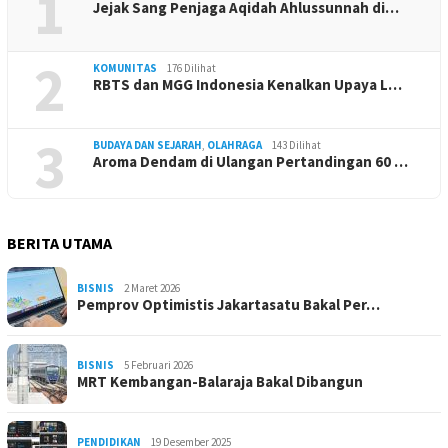
1
Jejak Sang Penjaga Aqidah Ahlussunnah di…
2
KOMUNITAS
176 Dilihat
RBTS dan MGG Indonesia Kenalkan Upaya L…
3
BUDAYA DAN SEJARAH
,
OLAHRAGA
143 Dilihat
Aroma Dendam di Ulangan Pertandingan 60 …
BERITA UTAMA
BISNIS
2 Maret 2026
Pemprov Optimistis Jakartasatu Bakal Per…
BISNIS
5 Februari 2026
MRT Kembangan-Balaraja Bakal Dibangun
PENDIDIKAN
19 Desember 2025