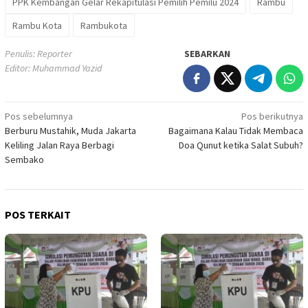
PPK Kembangan Gelar Rekapitulasi Pemilih Pemilu 2024
Rambu
Rambu Kota
Rambukota
Penulis: Reporter
SEBARKAN
Editor: Muhammad Yazid
Navigasi
Pos sebelumnya
Pos berikutnya
Berburu Mustahik, Muda Jakarta
Bagaimana Kalau Tidak Membaca
pos
Keliling Jalan Raya Berbagi
Doa Qunut ketika Salat Subuh?
Sembako
POS TERKAIT